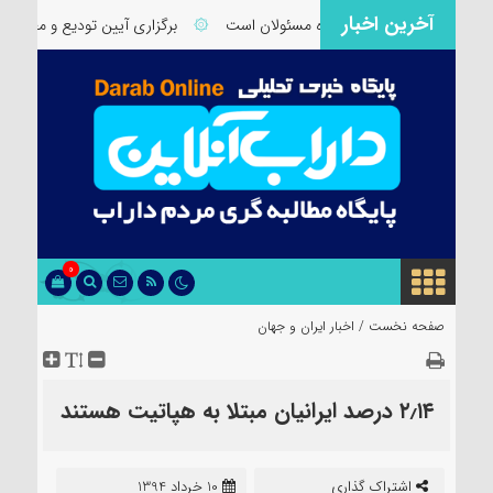
آخرین اخبار
داراب نیازمند توجه ویژه مسئولان است
۞
برگزاری آیین تودیع و معارفه بخ
0
صفحه نخست /
اخبار ایران و جهان
۲٫۱۴ درصد ایرانیان مبتلا به هپاتیت هستند
اشتراک گذاری
10 خرداد 1394