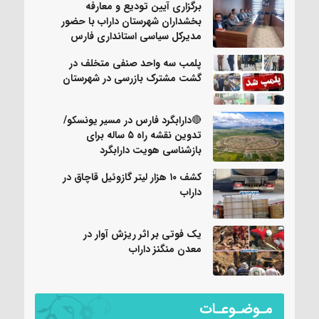
برگزاری آیین تودیع و معارفه
بخشداران شهرستان داراب با حضور
مدیرکل سیاسی استانداری فارس
پلمب سه واحد صنفی متخلف در
گشت مشترک بازرسی در شهرستان
🔴دارابگرد فارس در مسیر یونسکو/
تدوین نقشه راه ۵ ساله برای
بازشناسی هویت دارابگرد
کشف ۱۰ هزار لیتر گازوئیل قاچاق در
داراب
یک فوتی بر اثر ریزش آوار در
معدن منگنز داراب
مـوضـوعـات