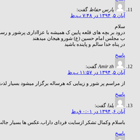
پارس حفاظ
گفت:
آبان ۵, ۱۳۹۴ در ۷:۴۸ ب٫ظ
سلام
درود بر بچه های قلعه پایین ک همیشه با عزااداری پرشور و رسوم
ب مجلس امام حسین (ع) شورو هیجان میدهند
در پناه خدا سالم و پاینده باشید
پاسخ
Amir zh
گفت:
آبان ۵, ۱۳۹۴ در ۱۱:۵۷ ب٫ظ
از مراسم پر شور و زیبایی که هرساله برگزار میشود بسیار لذت 
پاسخ
یلدا
گفت:
آبان ۶, ۱۳۹۴ در ۰:۰۱ ق٫ظ
باسلام وکمال تشکر ازسایت فردای داراب.عکس ها بسیار جالب ب
پاسخ