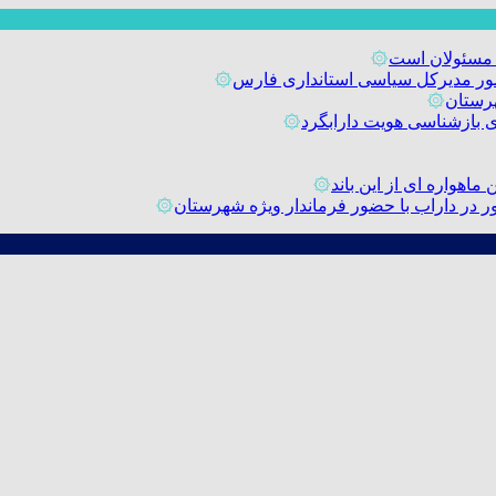
 مسئولان است
۞
حضور مدیرکل سیاسی استانداری فارس
۞
رستان
۞
۞
اهواره ای از این باند
۞
۞