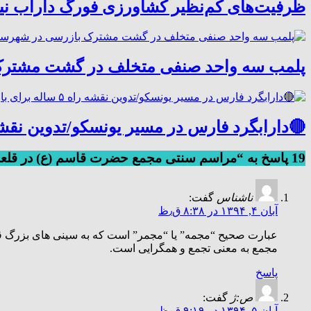
ظرفیت‌های کم‌نظیر کشاورزی فورگ داراب نی
پلمب سه واحد صنفی متخلف در گشت مشترک
🔴دارابگرد فارس در مسیر یونسکو/تدوین نقشه راه ۵ ساله برای بازشناسی هوی
19 پاسخ به “مراسم سنتی مجمع حضرت قاسم (ع) در قلعه پایین داراب”
ناشناس
گفت:
آبان ۴, ۱۳۹۴ در ۸:۳۸ ق٫ظ
عبارت صحیح “مجمه” یا “مجمر” است که به سینی های بزرگ ق
مجمع به معنی تجمع و همگرایی است.
پاسخ
ص:ژ
گفت:
آبان ۵, ۱۳۹۴ در ۹:۱۹ ق٫ظ