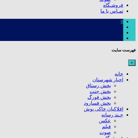
فروشـگاه
تمـاس با ما
0
فهرست سایت
×
خانه
اخبار شهرستان
بخش رستاق
بخش جنت
بخش فورگ
بخش فسارود
افلاکیان خاکی پوش
چـند رسانه
عکس
فیلم
صوت