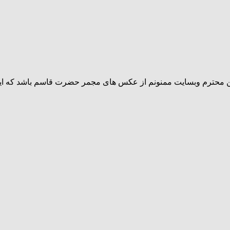
حترم وبسایت ممنونم از عکس های مجمر حضرت قاسم باشد که این آع