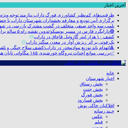
آخرین اخبار
ظرفیت‌های کم‌نظیر کشاورزی فورگ داراب نیازمند توجه ویژه
برگزاری آیین تودیع و معارفه بخشداران شهرستان داراب با 
پلمب سه واحد صنفی متخلف در گشت مشترک بازرسی در شه
🔴دارابگرد فارس در مسیر یونسکو/تدوین نقشه راه ۵ ساله برای بازشناسی هویت دارابگرد
کشف ۱۰ هزار لیتر گازوئیل قاچاق در داراب
۞
یک فوتی بر اثر ریزش آوار در معدن منگنز داراب
۞
🔺انهدام باند توزیع موادمخدر در داراب/کشف سلاح جنگی و تلفن م
✅بررسی موانع احداث نیروگاه خورشیدی ۱۸۵ مگاواتی تابان هور در داراب با حضور فرماندار ویژه شهرستان
خانه
اخبار شهرستان
بخش رستاق
بخش جنت
بخش فورگ
بخش فسارود
افلاکیان خاکی پوش
چـند رسانه
عکس
فیلم
صوت