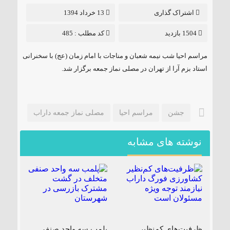
۱۸۵ مگاواتی تابان هور در داراب با حضور
اشتراک گذاری
13 خرداد 1394
فرماندار ویژه شهرستان
1504 بازدید
کد مطلب : 485
مراسم احیا شب نیمه شعبان و مناجات با امام زمان (عج) با سخنرانی
استاد بزم آرا از تهران در مصلی نماز جمعه برگزار شد.
جشن
مراسم احیا
مصلی نماز جمعه داراب
نوشته های مشابه
ظرفیت‌های کم‌نظیر
پلمب سه واحد صنفی