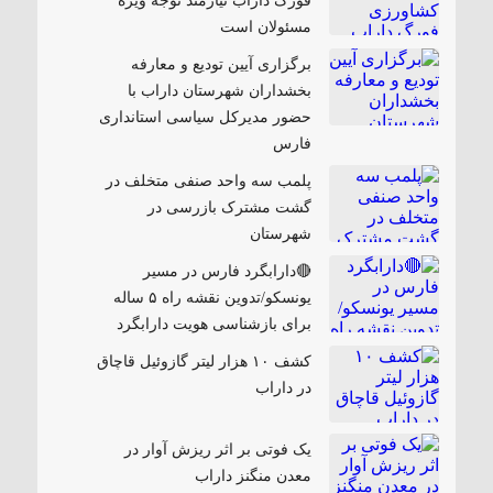
فورگ داراب نیازمند توجه ویژه
مسئولان است
برگزاری آیین تودیع و معارفه
بخشداران شهرستان داراب با
حضور مدیرکل سیاسی استانداری
فارس
پلمب سه واحد صنفی متخلف در
گشت مشترک بازرسی در
شهرستان
🔴دارابگرد فارس در مسیر
یونسکو/تدوین نقشه راه ۵ ساله
برای بازشناسی هویت دارابگرد
کشف ۱۰ هزار لیتر گازوئیل قاچاق
در داراب
یک فوتی بر اثر ریزش آوار در
معدن منگنز داراب