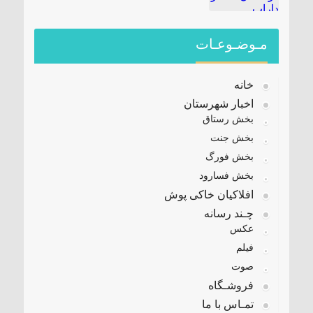
مـوضـوعـات
خانه
اخبار شهرستان
بخش رستاق
بخش جنت
بخش فورگ
بخش فسارود
افلاکیان خاکی پوش
چـند رسانه
عکس
فیلم
صوت
فروشـگاه
تمـاس با ما