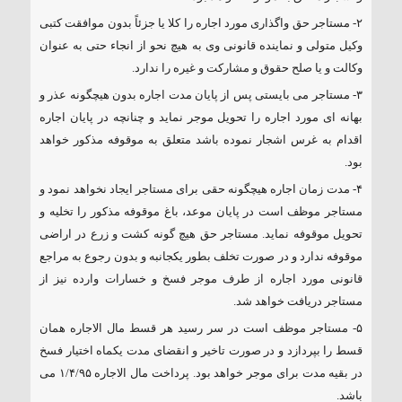
۲- مستاجر حق واگذاری مورد اجاره را کلا یا جزئاً بدون موافقت کتبی
وکیل متولی و نماینده قانونی وی به هیچ نحو از انجاء حتی به عنوان
وکالت و یا صلح حقوق و مشارکت و غیره را ندارد.
۳- مستاجر می بایستی پس از پایان مدت اجاره بدون هیچگونه عذر و
بهانه ای مورد اجاره را تحویل موجر نماید و چنانچه در پایان اجاره
اقدام به غرس اشجار نموده باشد متعلق به موقوفه مذکور خواهد
بود.
۴- مدت زمان اجاره هیچگونه حقی برای مستاجر ایجاد نخواهد نمود و
مستاجر موظف است در پایان موعد، باغ موقوفه مذکور را تخلیه و
تحویل موقوفه نماید. مستاجر حق هیچ گونه کشت و زرع در اراضی
موقوفه ندارد و در صورت تخلف بطور یکجانبه و بدون رجوع به مراجع
قانونی مورد اجاره از طرف موجر فسخ و خسارات وارده نیز از
مستاجر دریافت خواهد شد.
۵- مستاجر موظف است در سر رسید هر قسط مال الاجاره همان
قسط را بپردازد و در صورت تاخیر و انقضای مدت یکماه اختیار فسخ
در بقیه مدت برای موجر خواهد بود. پرداخت مال الاجاره ۱/۴/۹۵ می
باشد.