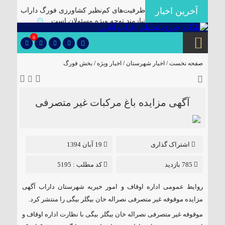
آخرین اخبار
ظرفیت‌های کم‌نظیر کشاورزی فورگ داراب
نیازمند توجه ویژه مسئولان است
۞
برگزاری آیین تودیع و معارفه بخشداران
0
شهرستان داراب با حضور مدیرکل سیاسی
استانداری فارس
۞
صفحه نخست /
اخبار شهرستان
/
اخبار ویژه
/
بخش فورگ
پلمب سه واحد صنفی متخلف در گشت
مشترک بازرسی در شهرستان
۞
🔴دارابگرد فارس در مسیر یونسکو/تدوین
آگهی مزایده باغ مرکبات غیر متصرفی
نقشه راه ۵ ساله برای بازشناسی هویت
دارابگرد
۞
کشف ۱۰ هزار لیتر گازوئیل قاچاق در
اشتراک گذاری
19 آبان 1394
داراب
۞
یک فوتی بر اثر ریزش آوار در معدن منگنز
785 بازدید
کد مطلب : 5195
داراب
۞
روایط عمومی اداره اوقاف و امور خیریه شهرستان داراب آگهی
🔺انهدام باند توزیع موادمخدر در داراب/
کشف سلاح جنگی و تلفن ماهواره ای از این
مزایده موقوفه غیر متصرفی نصراله خان بیگلر بیگی را منتشر کرد.
باند
۞
موقوفه غیر متصرفی نصراله خان بیگلر بیگی
با نظارت اداره اوقاف و
✅بررسی موانع احداث نیروگاه خورشیدی