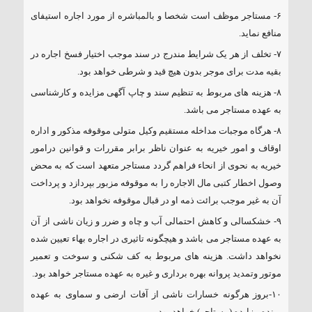
۶- مستاجر موظف است شخصا و بالمباشره از مورد اجاره استیفای
منافع نماید.
۷- تخلف از هر یک شرایط مندرج در سند موجب اختیار فسخ اجاره در
بقیه مدت برای موجر بدون هیچ قید و شرطی خواهد بود.
۸- هزینه های مربوط به تنظیم سند و چاپ آگهی مزایده و کارشناسی
به عهده مستاجر می باشد.
۸- هرگاه موجبات مداخله مستقیم وکیل متولی موقوفه مذکور و اداره
اوقاف و امور خیریه به عنوان ناظر برابر مقررات و قوانین درامور
خیریه به نحوی از انحاء فراهم گردد مستاجر متعهد است که به محض
وصول اخطار کتبی مال الاجاره را به موقوفه مزبور بپردازد و پرداخت
آن به غیر موجب برائت ذمه او در قبال موقوفه نخواهد بود.
۹- خشکسالی و کاهش احتمالی آب و چاه و ضرر و زیان ناشی از آن
به عهده مستاجر می باشد و هیچگونه تاثیری در اجاره بهاء تعیین شده
نخواهد داشت. هزینه های مربوط به کف شکنی و سوخت و تعمیر
موتور وتمدید پروانه بهره برداری و غیره به عهده مستاجر خواهد بود.
۱۰-بروز هرگونه خسارات ناشی از آفات ارضی و سماوی به عهده