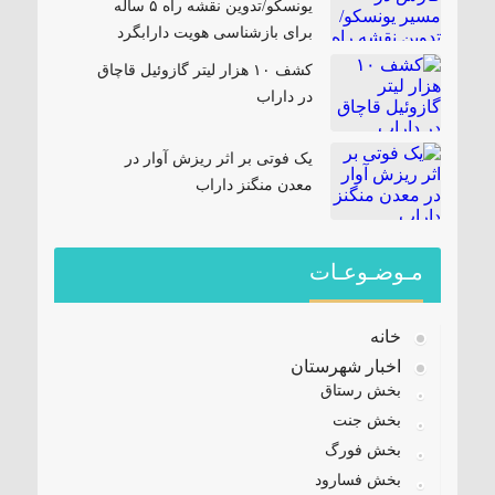
یونسکو/تدوین نقشه راه ۵ ساله
برای بازشناسی هویت دارابگرد
کشف ۱۰ هزار لیتر گازوئیل قاچاق
در داراب
یک فوتی بر اثر ریزش آوار در
معدن منگنز داراب
مـوضـوعـات
خانه
اخبار شهرستان
بخش رستاق
بخش جنت
بخش فورگ
بخش فسارود