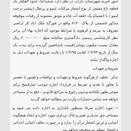
امور خیریه شهرستان داراب در نظر دارد ششدانگ حدود ۲هکتار یک
۱۸۵ مگاواتی تابان هور در داراب با حضور
قطعه باغ مشجر از نوع اشجار مرکبات لیمو و پرتقال (بیشتر درخت
فرماندار ویژه شهرستان
لیمو ) با انضمام یک حلقه آب چاه و موتور منصوبه از رقبات موقوفه
مذکور قسمتی از پلاک ۸۱۴۰ واقع در فورگ( ملک اباد )از اراضی
معروف به تیرمه و کرهویه با شرایط موجود که اجاره بهاء آن برابر
نظر کارشناسی رسمی دادگستری سالیانه مبلغ
۲۰۰/۰۰۰/۰۰۰ ریال
معادل بیست میلیون تومان (قیمت پایه)تعیین گردیده برای مدت یک
سال از تاریخ ۱/۹/۹۴ لغایت ۱/۹/۹۵ با رعایت شروط و تعهدات ذیل به
اجاره واگذار نماید.
شروط و تعهدات
تذکر
:
تخلف از هرگونه شروط و تعهدات و توافقات و قصور یا تقصیر
یا تجاوز یا تعدی و تفریط در قرارداد اجاره موجب خیارفسخ برای
موجر بطور یکجانبه وبدون رجوع به مراجع قانونی
،
خلع ید از مستاجر
خواهد شد.تمامی خسارات وارده نیز مطالبه خواهد گردید.
۱- مورد اجاره صرفا بمنظور باغداری به اجاره داده می شود و
مستاجر حق تبدیل و تغییر و خاک برداری مورد اجاره و ایجاد هیچگونه
اعیانی و غرس اشجار درآن را ندارد و در صورت تخلف اعیانی احداثی
و اشجار متعلق به موقوفه خواهد بود.