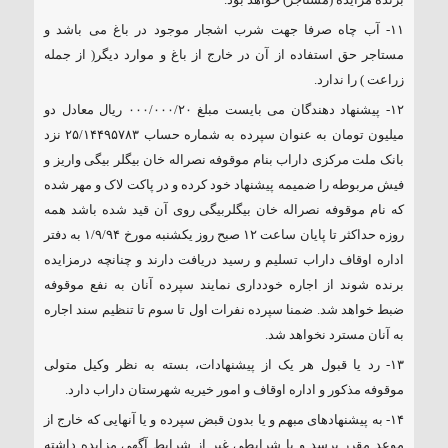
برنده مزایده (مستاجر) خواهد بود.
۱۱- آب چاه صرفا جهت شرب اشجار موجود در باغ می باشد و
مستاجر حق استفاده از آن در خارج از باغ و موارد دیگر( از جمله
زراعت ) را ندارد.
۱۲- پیشنهاد دهندگان می بایست مبلغ ۰۰۰/۰۰۰/۲۰ ریال معادل دو
میلیون تومان به عنوان سپرده به شماره حساب ۲۵/۱۴۴۹۵۷۸۳ نزد
بانک ملت مرکزی داراب بنام موقوفه نصراله خان بیگلر بیگی واریز و
فیش مربوطه را ضمیمه پیشنهاد خود کرده و در پاکت لاک و مهر شده
که نام موقوفه نصراله خان بیگلربیگی روی آن قید شده باشد همه
روزه حداکثر تا پایان ساعت ۱۲ صبح روز یکشنبه مورخ ۱/۹/۹۴ به دفتر
اداره اوقاف داراب تسلیم و رسید دریافت دارند و چنانچه درمزایده
برنده شوند از اجاره خودداری نمایند سپرده آنان به نفع موقوفه
ضبط خواهد شد. ضمنا سپرده نفرات اول تا سوم تا تنظیم سند اجاره
به آنان مسترد نخواهد شد.
۱۳- رد یا قبول هر یک از پیشنهادات، بسته به نظر وکیل متولی
موقوفه مذکور و اداره اوقاف و امور خیریه شهرستان داراب دارد.
۱۴- به پیشنهادهای مبهم و یا بدون قبض سپرده و یا آنهایی که خارج از
موعد مقرر برسد و یا شرایطی غیر از شرایط آگهی مزایده داشته