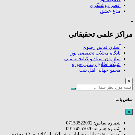
عصر روشنگری
مدع عشق
مراکز علمی تحقیقاتی
آستان قدس رضوی
پایگاه مجلات تخصصی نور
سازمان اسناد و کتابخانه ملی
شبکه اطلاع رسانی حوزه
مجمع جهانی اهل بیت
×
تماس با ما
×
شماره تماس: 07153522002
شماره همراه: 09174555070
آدرس دفتر: داراب خیابان برق بالاتر از کلانتری 12 مجتمع