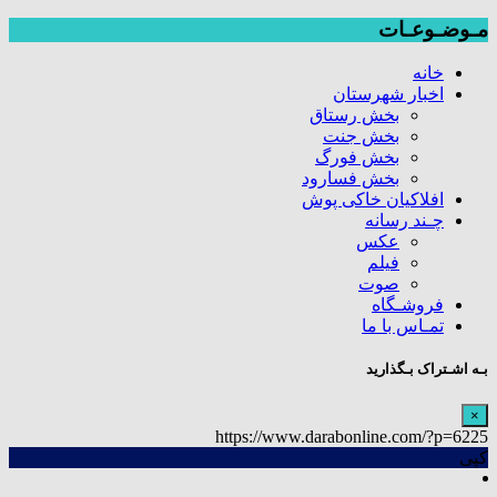
مـوضـوعـات
خانه
اخبار شهرستان
بخش رستاق
بخش جنت
بخش فورگ
بخش فسارود
افلاکیان خاکی پوش
چـند رسانه
عکس
فیلم
صوت
فروشـگاه
تمـاس با ما
بـه اشـتراک بـگذارید
×
https://www.darabonline.com/?p=6225
کپی