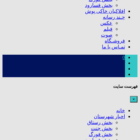
بخش فسارود
افلاکیان خاکی پوش
چـند رسانه
عکس
فیلم
صوت
فروشـگاه
تمـاس با ما
0
فهرست سایت
×
خانه
اخبار شهرستان
بخش رستاق
بخش جنت
بخش فورگ