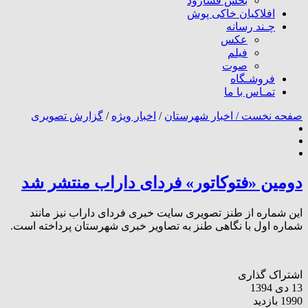
بخش فسارود
افلاکیان خاکی پوش
چـند رسانه
عکس
فیلم
صوت
فروشـگاه
تمـاس با ما
صفحه نخست /
اخبار شهرستان
/
اخبار ویژه
/
گزارش تصویری
دومین «فتوکاتور» فردای داراب منتشر شد
این شماره از طنز تصویری سایت خبری فردای داراب نیز مانند
شماره اول با نگاهی طنز به تصاویر خبری شهرستان پرداخته است.
اشتراک گذاری
13 دی 1394
1990 بازدید