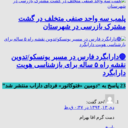
پلمب سه واحد صنفی متخلف در گشت
مشترک بازرسی در شهرستان
🔴دارابگرد فارس در مسیر یونسکو/تدوین
نقشه راه ۵ ساله برای بازشناسی هویت
دارابگرد
23 پاسخ به “دومین «فتوکاتور» فردای داراب منتشر شد”
احد
گفت:
دی ۱۳, ۱۳۹۴ در ۰:۳۷ ق٫ظ
دمت گرم اقا بهرام
پاسخ