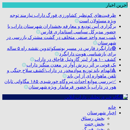
آخرین اخبار
ظرفیت‌های کم‌نظیر کشاورزی فورگ داراب نیازمند توجه
ویژه مسئولان است
۞
برگزاری آیین تودیع و معارفه بخشداران شهرستان داراب با
حضور مدیرکل سیاسی استانداری فارس
۞
پلمب سه واحد صنفی متخلف در گشت مشترک بازرسی در
شهرستان
۞
🔴دارابگرد فارس در مسیر یونسکو/تدوین نقشه راه ۵ ساله
برای بازشناسی هویت دارابگرد
۞
کشف ۱۰ هزار لیتر گازوئیل قاچاق در داراب
۞
یک فوتی بر اثر ریزش آوار در معدن منگنز داراب
۞
🔺انهدام باند توزیع موادمخدر در داراب/کشف سلاح جنگی و
تلفن ماهواره ای از این باند
۞
✅بررسی موانع احداث نیروگاه خورشیدی ۱۸۵ مگاواتی تابان
هور در داراب با حضور فرماندار ویژه شهرستان
۞
خانه
اخبار شهرستان
بخش رستاق
بخش جنت
بخش فورگ