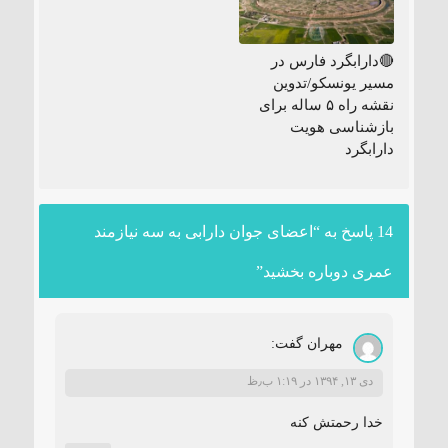
🔴دارابگرد فارس در
مسیر یونسکو/تدوین
نقشه راه ۵ ساله برای
بازشناسی هویت
دارابگرد
14 پاسخ به “اعضای جوان دارابی به سه نیازمند
عمری دوباره بخشید”
مهران
گفت:
دی ۱۳, ۱۳۹۴ در ۱:۱۹ ب٫ظ
خدا رحمتش کنه