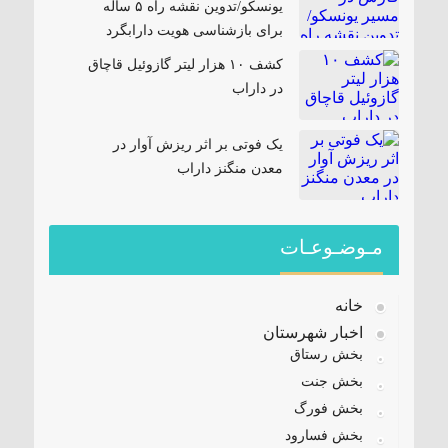
یونسکو/تدوین نقشه راه ۵ ساله
برای بازشناسی هویت دارابگرد
کشف ۱۰ هزار لیتر گازوئیل قاچاق
در داراب
یک فوتی بر اثر ریزش آوار در
معدن منگنز داراب
مـوضـوعـات
خانه
اخبار شهرستان
بخش رستاق
بخش جنت
بخش فورگ
بخش فسارود