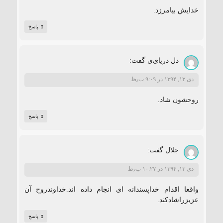
خدایش بیامرزد.
پاسخ
ﺩﻝ ﺩﺭﻳﺎﻯﻯ
گفت:
دی ۱۳, ۱۳۹۴ در ۹:۰۹ ب٫ظ
ﺭﻭﺣﺸﻮﻥ ﺷﺎﺩ.
پاسخ
جلال
گفت:
دی ۱۳, ۱۳۹۴ در ۱۰:۲۷ ب٫ظ
واقعا اقدام خداپسندانه ای انجام داده اند.خداوندروح آن
عزیزراشادکند.
پاسخ