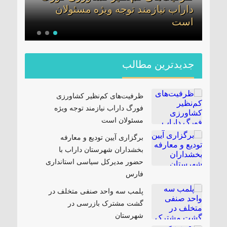
داراب نیازمند توجه ویژه مسئولان
بخشد
ن
است
مدیر
جدیدترین مطالب
ظرفیت‌های کم‌نظیر کشاورزی
فورگ داراب نیازمند توجه ویژه
مسئولان است
برگزاری آیین تودیع و معارفه
بخشداران شهرستان داراب با
حضور مدیرکل سیاسی استانداری
فارس
پلمب سه واحد صنفی متخلف در
گشت مشترک بازرسی در
شهرستان