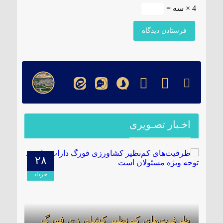
4 × سه =
اخـبار تصـویری
۲۸
۰۹
دیبهشت
خرداد
ظرفیت‌های کم‌نظیر کشاورزی فورگ
برگز