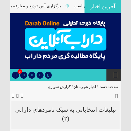
آخرین اخبار
زمند توجه ویژه مسئولان است
۞
برگزاری آیین تودیع و معارفه بخشدارا
0
صفحه نخست /
اخبار شهرستان
/
گزارش تصویری
تبلیغات انتخاباتی به سبک نامزدهای دارابی
(۲)