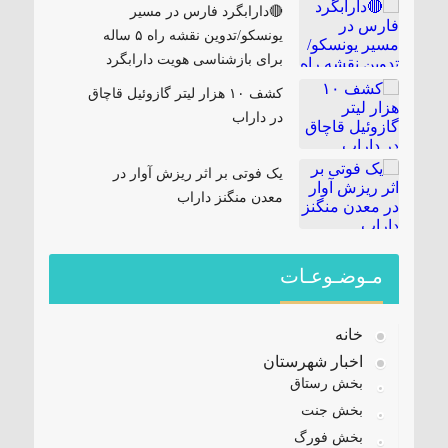
🔴دارابگرد فارس در مسیر
یونسکو/تدوین نقشه راه ۵ ساله
برای بازشناسی هویت دارابگرد
کشف ۱۰ هزار لیتر گازوئیل قاچاق
در داراب
یک فوتی بر اثر ریزش آوار در
معدن منگنز داراب
مـوضـوعـات
خانه
اخبار شهرستان
بخش رستاق
بخش جنت
بخش فورگ