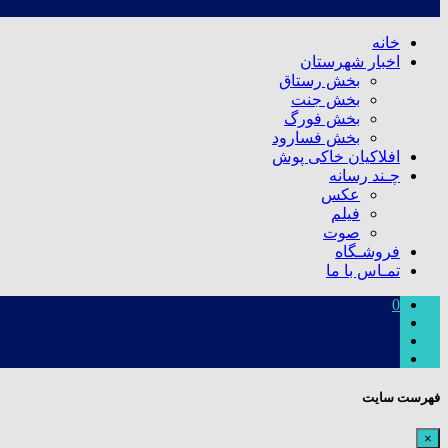
خانه
اخبار شهرستان
بخش رستاق
بخش جنت
بخش فورگ
بخش فسارود
افلاکیان خاکی پوش
چـند رسانه
عکس
فیلم
صوت
فروشـگاه
تمـاس با ما
0
فهرست سایت
×