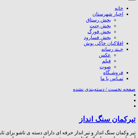
خانه
اخبار شهرستان
بخش رستاق
بخش جنت
بخش فورگ
بخش فسارود
افلاکیان خاکی پوش
چـند رسانه
عکس
فیلم
صوت
فروشـگاه
تمـاس با ما
صفحه نخست /
دسته‌بندی نشده
تیرکمان سنگ انداز
تیر وکمان سنگ انداز و تیر انداز حرفه ای دارای دسته ی تاشو برای