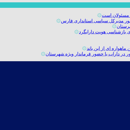
 مسئولان است
۞
حضور مدیرکل سیاسی استانداری فارس
۞
رستان
۞
۞
اهواره ای از این باند
۞
۞