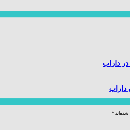
در داراب
 داراب
شده‌اند
*