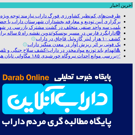
آخرین اخبار
ظرفیت‌های کم‌نظیر کشاورزی فورگ داراب نیازمند توجه ویژه
برگزاری آیین تودیع و معارفه بخشداران شهرستان داراب با 
پلمب سه واحد صنفی متخلف در گشت مشترک بازرسی در شه
🔴دارابگرد فارس در مسیر یونسکو/تدوین نقشه راه ۵ ساله برای بازشناسی هویت دارابگرد
کشف ۱۰ هزار لیتر گازوئیل قاچاق در داراب
۞
یک فوتی بر اثر ریزش آوار در معدن منگنز داراب
۞
🔺انهدام باند توزیع موادمخدر در داراب/کشف سلاح جنگی و تلفن م
✅بررسی موانع احداث نیروگاه خورشیدی ۱۸۵ مگاواتی تابان هور در داراب با حضور فرماندار ویژه شهرستان