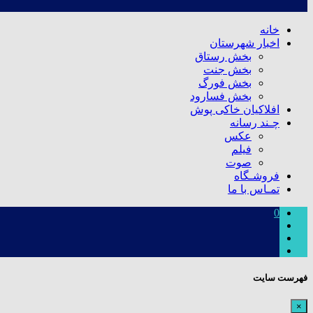
خانه
اخبار شهرستان
بخش رستاق
بخش جنت
بخش فورگ
بخش فسارود
افلاکیان خاکی پوش
چـند رسانه
عکس
فیلم
صوت
فروشـگاه
تمـاس با ما
0
فهرست سایت
×