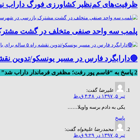
ظرفیت‌های کم‌نظیر کشاورزی فورگ داراب نی
پلمب سه واحد صنفی متخلف در گشت مشترک
🔴دارابگرد فارس در مسیر یونسکو/تدوین نقشه راه ۵ ساله برای بازشناسی هوی
2 پاسخ به “قاسم پور رفت؛ مظفری فرماندار داراب شد”
علیرضا
گفت:
تیر ۵, ۱۳۹۷ در ۴:۴۸ ق٫ظ
یکی به دادم برسه واویلا……
پاسخ
محمدرضا علیخواه
گفت:
تیر ۵, ۱۳۹۷ در ۹:۲۹ ق٫ظ