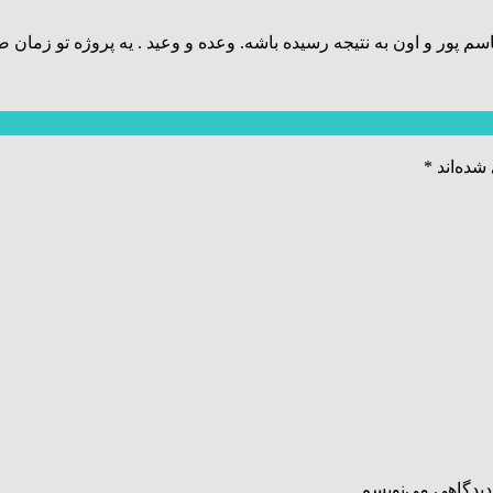
 پور و اون به نتیجه رسیده باشه. وعده و وعید . یه پروژه تو زما
شده‌اند
*
دیدگاهی می‌نویسم.