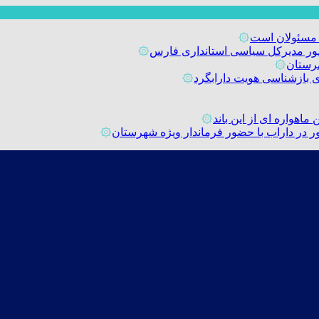
 مسئولان است
۞
حضور مدیرکل سیاسی استانداری فارس
۞
رستان
۞
۞
اهواره ای از این باند
۞
۞