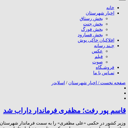
خانه
اخبار شهرستان
بخش رستاق
بخش جنت
بخش فورگ
بخش فسارود
افلاکیان خاکی پوش
چـند رسانه
عکس
فیلم
صوت
فروشـگاه
تمـاس با ما
صفحه نخست /
اخبار شهرستان
/
اسلایدر
قاسم پور رفت؛ مظفری فرماندار داراب شد
وزیر کشور در حکمی «علی مظفری» را به سمت فرماندار شهرستان د