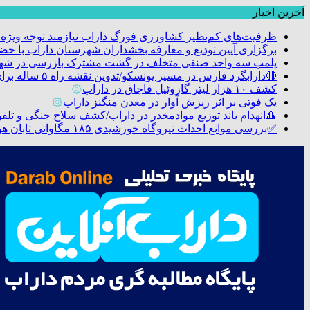
آخرین اخبار
ظرفیت‌های کم‌نظیر کشاورزی فورگ داراب نیازمند توجه ویژه
برگزاری آیین تودیع و معارفه بخشداران شهرستان داراب با 
پلمب سه واحد صنفی متخلف در گشت مشترک بازرسی در شه
🔴دارابگرد فارس در مسیر یونسکو/تدوین نقشه راه ۵ ساله برای بازشناسی هویت دارابگرد
کشف ۱۰ هزار لیتر گازوئیل قاچاق در داراب
۞
یک فوتی بر اثر ریزش آوار در معدن منگنز داراب
۞
🔺انهدام باند توزیع موادمخدر در داراب/کشف سلاح جنگی و تلفن م
✅بررسی موانع احداث نیروگاه خورشیدی ۱۸۵ مگاواتی تابان هور در داراب با حضور فرماندار ویژه شهرستان