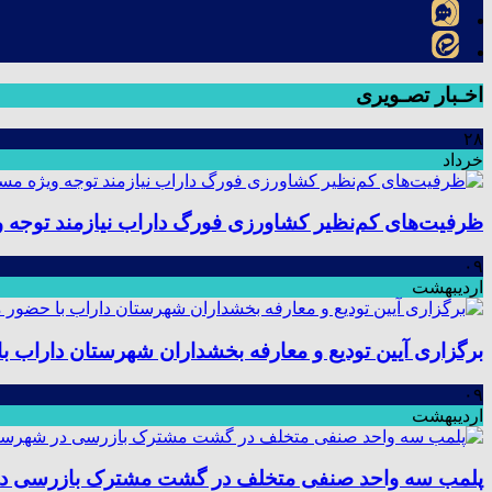
اخـبار تصـویری
۲۸
خرداد
ظرفیت‌های کم‌نظیر کشاورزی فورگ داراب نیازمند توجه 
۰۹
اردیبهشت
برگزاری آیین تودیع و معارفه بخشداران شهرستان داراب
۰۹
اردیبهشت
پلمب سه واحد صنفی متخلف در گشت مشترک بازرسی د