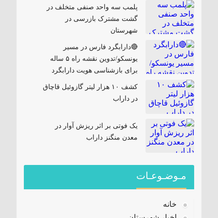
پلمب سه واحد صنفی متخلف در
گشت مشترک بازرسی در
شهرستان
🔴دارابگرد فارس در مسیر
یونسکو/تدوین نقشه راه ۵ ساله
برای بازشناسی هویت دارابگرد
کشف ۱۰ هزار لیتر گازوئیل قاچاق
در داراب
یک فوتی بر اثر ریزش آوار در
معدن منگنز داراب
مـوضـوعـات
خانه
اخبار شهرستان