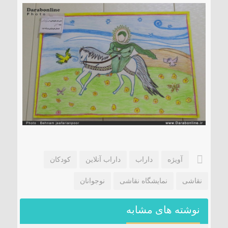
۱۸۵ مگاواتی تابان هور در داراب با حضور
فرماندار ویژه شهرستان
آویژه
داراب
داراب آنلاین
کودکان
نقاشی
نمایشگاه نقاشی
نوجوانان
نوشته های مشابه