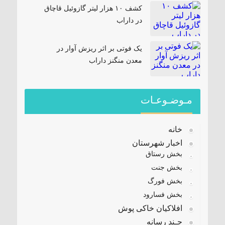
کشف ۱۰ هزار لیتر گازوئیل قاچاق
در داراب
یک فوتی بر اثر ریزش آوار در
معدن منگنز داراب
مـوضـوعـات
خانه
اخبار شهرستان
بخش رستاق
بخش جنت
بخش فورگ
بخش فسارود
افلاکیان خاکی پوش
چـند رسانه