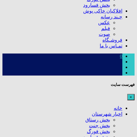
بخش فسارود
افلاکیان خاکی پوش
چـند رسانه
عکس
فیلم
صوت
فروشـگاه
تمـاس با ما
0
فهرست سایت
×
خانه
اخبار شهرستان
بخش رستاق
بخش جنت
بخش فورگ