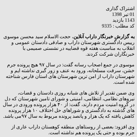
اشتراک گذاری
01 تیر 1398
1143 بازدید
کد مطلب : 9335
به گزارش خبرنگار داراب آنلاین
، حجت الاسلام سید محسن موسوی
رییس دادگستری شهرستان داراب و صادقی دادستان عمومی و
انقلاب به مناسبت هفته قوه قضاییه در نشستی صمیمی با
خبرنگاران شرکت کردند.
موسوی در جمع اصحاب رسانه گقت: در سال ۹۷ هیچ پرونده جرم
خشن، سرقت مسلحانه، ورود به عنف و زور گیری نداشته ایم و
شهرستان داراب از امن ترین شهرستان های استان فارس شناخته
شده است.
وی ضمن تقدیر از تلاش های شبانه روزی دادستان و قضات،
نیروهای نظامی، انتظامی، امنیتی و شورای تامین شهرستان که دل
در گروه امنیت مردم دارند، گفت: از ۴۰ هزار پرونده ورودی در سال
های گذشته به دادگستری و شوراهای حل اختلاف ۱۰ هزار پرونده
کاهش یافته که یک هزار و پانصد پرونده مربوط به سال ۹۷می باشد.
وی افزود: بعضی از روستاهای منطقه کوهستان داراب عاری از
جرم بوده و حتی یک پرونده هم نداشته است.