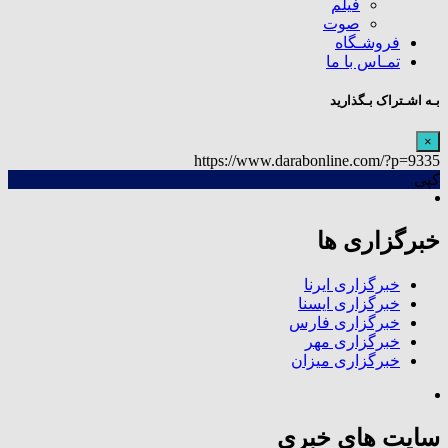
فیلم
صوت
فروشـگاه
تمـاس با ما
بـه اشـتراک بـگذارید
×
https://www.darabonline.com/?p=9335
کپی
خبرگزاری ها
خبرگزاری ایرنا
خبرگزاری ایسنا
خبرگزاری فارس
خبرگزاری مهر
خبرگزاری میزان
سایت های خبری