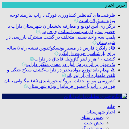
آخرین اخبار
ظرفیت‌های کم‌نظیر کشاورزی فورگ داراب نیازمند توجه
ویژه مسئولان است
۞
برگزاری آیین تودیع و معارفه بخشداران شهرستان داراب با
حضور مدیرکل سیاسی استانداری فارس
۞
پلمب سه واحد صنفی متخلف در گشت مشترک بازرسی در
شهرستان
۞
🔴دارابگرد فارس در مسیر یونسکو/تدوین نقشه راه ۵ ساله
برای بازشناسی هویت دارابگرد
۞
کشف ۱۰ هزار لیتر گازوئیل قاچاق در داراب
۞
یک فوتی بر اثر ریزش آوار در معدن منگنز داراب
۞
🔺انهدام باند توزیع موادمخدر در داراب/کشف سلاح جنگی و
تلفن ماهواره ای از این باند
۞
✅بررسی موانع احداث نیروگاه خورشیدی ۱۸۵ مگاواتی تابان
هور در داراب با حضور فرماندار ویژه شهرستان
۞
خانه
اخبار شهرستان
بخش رستاق
بخش جنت
بخش فورگ