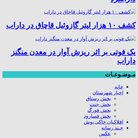
کشف ۱۰ هزار لیتر گازوئیل قاچاق در داراب
یک فوتی بر اثر ریزش آوار در معدن منگنز
داراب
مـوضـوعـات
خانه
اخبار شهرستان
بخش رستاق
بخش جنت
بخش فورگ
بخش فسارود
افلاکیان خاکی پوش
چـند رسانه
عکس