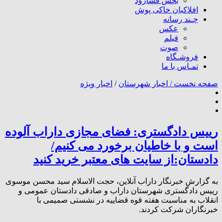
بخش فسارود
افلاکیان خاکی پوش
چـند رسانه
عکس
فیلم
صوت
فروشـگاه
تمـاس با ما
صفحه نخست /
اخبار شهرستان
/
اخبار ویژه
رییس دادگستری: فضای مجازی داراب آلوده
است و با خاطیان برخورد می کنیم/
دادستان:از سایت های معتبر خرید کنید
به گزارش خبرنگار داراب آنلاین، حجت الاسلام سید محسن موسوی
رییس دادگستری شهرستان داراب و صادقی دادستان عمومی و
انقلاب به مناسبت هفته قوه قضاییه در نشستی صمیمی با
خبرنگاران شرکت کردند.