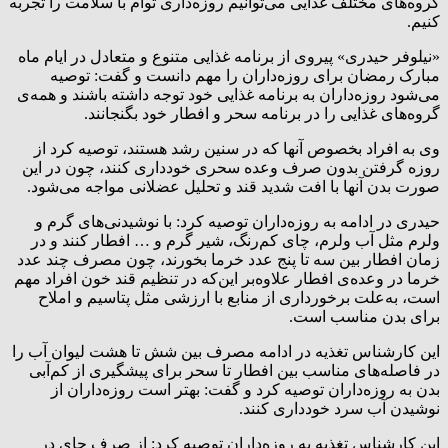
گروه‌های مختلف غذایی می‌توانیم روزه‌داری توأم با سلامت را تجربه
کنیم.
«نیلوفر حیدری» پیروی از برنامه غذایی متنوع و متعادل در ایام ماه
مبارک رمضان برای روزه‌داران را مهم دانست و گفت: توصیه
می‌شود روزه‌داران به برنامه غذایی خود توجه داشته باشند و همه‌ی
گروه‌های غذایی را در برنامه سحر و افطار خود بگنجانند.
وی به افراد بخصوص آنها که در سنین رشد هستند، توصیه کرد از
روزه گرفتن بدون صرف وعده سحری خودداری کنند، چون در این
صورت بدن آنها با افت شدید قند و تحلیل عضلانی مواجه می‌شود.
حیدری در ادامه به روزه‌داران توصیه کرد: با نوشیدنی‌های گرم و
ولرم مثل آب ولرم، چای کم‌رنگ، شیر گرم و … افطار کنند و در
زمان افطار بین سه تا پنج عدد خرما بخورند، چون مصرف چند عدد
خرما در وعده‌ی افطار علاوه‌بر این‌که در تنظیم قند خون افراد مهم
است، به‌علت برخورداری از منابع با ارزشی مثل پتاسیم و املاح
برای بدن مناسب است.
این کارشناس تغذیه در ادامه مصرف بین شش تا هشت لیوان آب را
در فاصله‌های مناسب بین افطار تا سحر برای پیشگیری از کم‌آبی
بدن به روزه‌داران توصیه کرد و گفت: بهتر است روزه‌داران از
نوشیدن آب سرد خودداری کنند.
این کارشناس تغذیه به روزه‌داران توصیه کرد: از صرف چای در