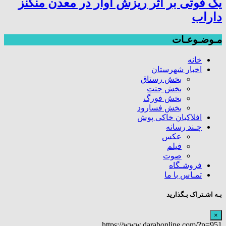
یک فوتی بر اثر ریزش آوار در معدن منگنز
داراب
مـوضـوعـات
خانه
اخبار شهرستان
بخش رستاق
بخش جنت
بخش فورگ
بخش فسارود
افلاکیان خاکی پوش
چـند رسانه
عکس
فیلم
صوت
فروشـگاه
تمـاس با ما
بـه اشـتراک بـگذارید
×
https://www.darabonline.com/?p=951