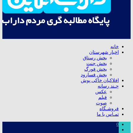
خانه
اخبار شهرستان
بخش رستاق
بخش جنت
بخش فورگ
بخش فسارود
افلاکیان خاکی پوش
چـند رسانه
عکس
فیلم
صوت
فروشـگاه
تمـاس با ما
0