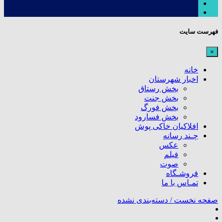
فهرست سایت
×
خانه
اخبار شهرستان
بخش رستاق
بخش جنت
بخش فورگ
بخش فسارود
افلاکیان خاکی پوش
چـند رسانه
عکس
فیلم
صوت
فروشـگاه
تمـاس با ما
صفحه نخست /
دسته‌بندی نشده