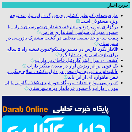
آخرین اخبار
ظرفیت‌های کم‌نظیر کشاورزی فورگ داراب نیازمند توجه
ویژه مسئولان است
۞
برگزاری آیین تودیع و معارفه بخشداران شهرستان داراب با
حضور مدیرکل سیاسی استانداری فارس
۞
پلمب سه واحد صنفی متخلف در گشت مشترک بازرسی در
شهرستان
۞
🔴دارابگرد فارس در مسیر یونسکو/تدوین نقشه راه ۵ ساله
برای بازشناسی هویت دارابگرد
۞
کشف ۱۰ هزار لیتر گازوئیل قاچاق در داراب
۞
یک فوتی بر اثر ریزش آوار در معدن منگنز داراب
۞
🔺انهدام باند توزیع موادمخدر در داراب/کشف سلاح جنگی و
تلفن ماهواره ای از این باند
۞
✅بررسی موانع احداث نیروگاه خورشیدی ۱۸۵ مگاواتی تابان
هور در داراب با حضور فرماندار ویژه شهرستان
۞