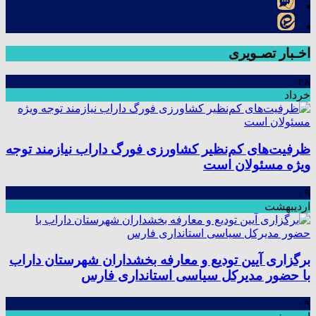
اخـبار تصـویری
۲۸
خرداد
ظرفیت‌های کم‌نظیر کشاورزی فورگ داراب نیازمند توجه
ویژه مسئولان است
۰۹
اردیبهشت
برگزاری آیین تودیع و معارفه بخشداران شهرستان داراب
با حضور مدیرکل سیاسی استانداری فارس
۰۹