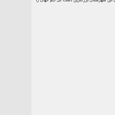
۰۹
اردیبهشت
واحد صنفی متخلف در گشت
ظرفیت‌های کم‌نظیر کش
زرسی در شهرستان
داراب نیازمند توجه ویژ