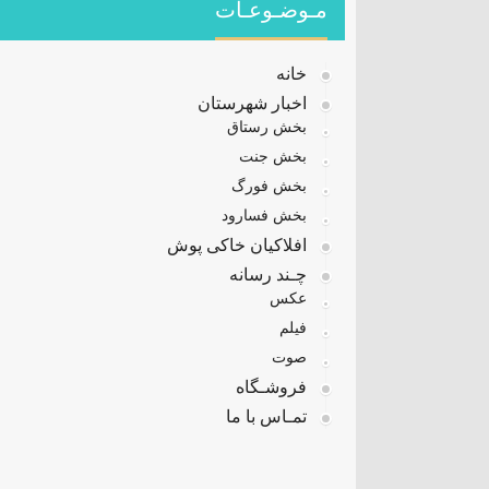
مـوضـوعـات
خانه
اخبار شهرستان
بخش رستاق
بخش جنت
بخش فورگ
بخش فسارود
افلاکیان خاکی پوش
چـند رسانه
عکس
فیلم
صوت
فروشـگاه
تمـاس با ما