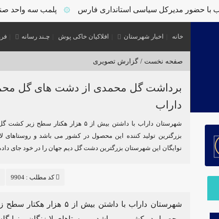
با حضور مدیرکل سیاسی استانداری فارس
پلمب سه واحد صنفی 
۞
خانه
اخبار شهرستان
افلاکیان خاکی پوش
چـند رسانه
فرو
صفحه نخست /
گزارش تصویری
برداشت گل محمدی از دشت های گل مح
داراب
شهرستان داراب با داشتن بیش از ۵ هزار هکتار سطح زیر
بزرگترین تولید کننده این محصول در کشور می باشد و روستاهای لای
نوایگان این شهرستان بزرگترین دشت گل دیم جهان را در خود جای داده 
کد مطلب : 9904
شهرستان داراب با داشتن بیش 
محصول در کشور می باشد و روستاهای لایزنگان و نوایگا