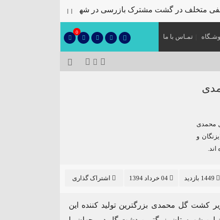
متخلف در گشت مشترک بازرسی در شهرستان
🔴دارابگرد فارس در مسیر ی
۞
0
شـگاه
تمـاس با ما
مدی
 کشت گل محمدی
زنگان و
اند.
1449 بازدید
04 خرداد 1394
اشتراک گذاری
از ۵ هزار هکتار سطح زیر کشت گل محمدی بزرگترین تولید کننده این
ن این شهرستان بزرگترین دشت گل دیم جهان را