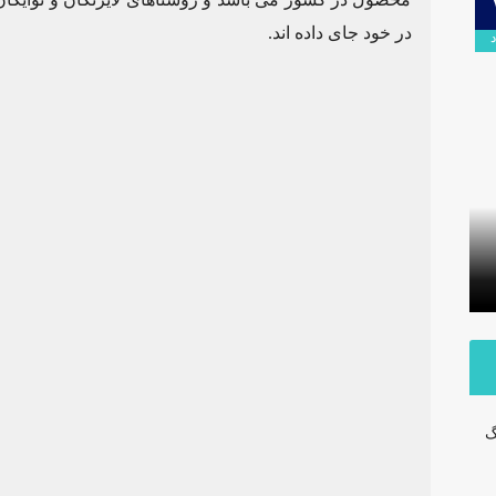
۰۹
در خود جای داده اند.
اردیبهشت
برگزاری آیین تودیع و معارفه بخشداران
شهرستان داراب با حضور مدیرکل
پلمب سه 
سیاسی استانداری فارس
مشترک با
گ