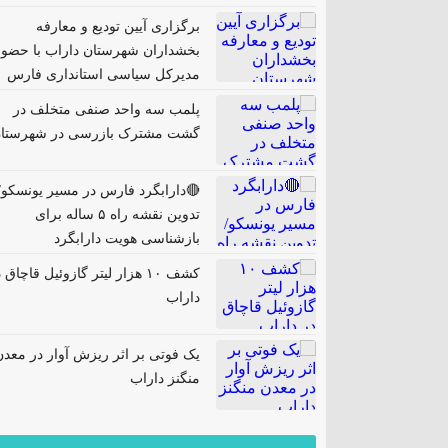
برگزاری آیین تودیع و معارفه
بخشداران شهرستان داراب با حضور
مدیرکل سیاسی استانداری فارس
پلمب سه واحد صنفی متخلف در
گشت مشترک بازرسی در شهرستا
🔴دارابگرد فارس در مسیر یونسکو/
تدوین نقشه راه ۵ ساله برای
بازشناسی هویت دارابگرد
کشف ۱۰ هزار لیتر گازوئیل قاچاق 
داراب
یک فوتی بر اثر ریزش آوار در معدن
منگنز داراب