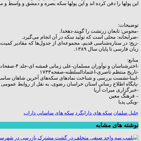
این پولها را دفن کرده اند و این پولها سکه بصره و دمشق و واسط و مرو و هر
توضیحات:
-مجوس: تابعان زرتشت را گویند-دهخدا.
-ضرابخانه: محلی است که تولید سکه در آن انجام می‌گیرد.
-زیج: در ستاره‌شناسی قدیم، مجموعه‌ای از جدول‌ها که مقادیر کمیت‌
زبان فارسی تا پایان سال ۱۳۸۹.
منابع:
-اخترشناسان و نوآوران مسلمان-علی زمانی قمشه ای-جلد ۴-صفحات ۴۱۵ و ۴۱۸
-تاریخ منتظم ناصری-اعتمادالسلطنه-صفحه۱۷۳۳
-ایبنا-نشست بررسی و شناخت نمادهای سکه‌های آخرین شاهان ساسان
-پایگاه اطلاع رسانی استان خراسان رضوی، به نقل از روابط عمومی
-خبرگزاری میراث آریا
– فرهنگ معین
-ویکی پدیا
جلیل سلمان
سکه های دارابگرد
سکه های ساسانی داراب
نوشته های مشابه