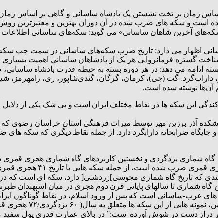
ر اساس زمان بر تخت نشستن یک پادشاه ساسانی و گاهی بر اساس زم
ه است و سکه های ضرب شده در آن دوران بهترین و معتبرترین روش ت
ای آخرین شاهان ساسانی» می گوید: سکه‌های ساسانی اطلاعات مهمی د
انی اظهار می دارد: تاریخ ضرب سکه‌های ساسانی در سمت چپ سکه و 
خت گستره فرمانروایی هر یک از پادشاهان ساسانی اهمیت بسیاری دار
ه ادامه می دهد: در هر دوره بسته به حیطه قدرت پادشاه ساسانی، ضرا
، داراب‌گرد، گت (جی)، کرمان، گرگان، گندی‌شاپور، ری، رامهرمز، شیرا
آن‌ها نوشته شده است.
ی این سکه ها در نقاط مختلف ایران است و بی شک یکی از دلایل اصلی
کده آذر برزین مهر توسط میراث فرهنگی استان خراسان رضوی که م
 جایگاه ضرابخانه دارابگرد دارد. از جمله نقاط دیگری که سکه های 
گاه شماری یزدگردی و نخستین کاربردهای گاه شماری هجری قمری در ای
له سکه هایی با تاریخ ۴۱ هجری قمری که در دارابگرد و زرنج ضرب شده اند.
 گاه شماری تا سالهای پایانی قرن دوم هجری در میان اسپهبدان طبرس
یر دراز دست در شوش آورده است:” در بالای عمارت قدری پول سفید 