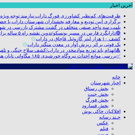
آخرین اخبار
ظرفیت‌های کم‌نظیر کشاورزی فورگ داراب نیازمند توجه ویژه
برگزاری آیین تودیع و معارفه بخشداران شهرستان داراب با 
پلمب سه واحد صنفی متخلف در گشت مشترک بازرسی در شه
🔴دارابگرد فارس در مسیر یونسکو/تدوین نقشه راه ۵ ساله برای بازشناسی هویت دارابگرد
کشف ۱۰ هزار لیتر گازوئیل قاچاق در داراب
۞
یک فوتی بر اثر ریزش آوار در معدن منگنز داراب
۞
🔺انهدام باند توزیع موادمخدر در داراب/کشف سلاح جنگی و تلفن م
✅بررسی موانع احداث نیروگاه خورشیدی ۱۸۵ مگاواتی تابان هور در داراب با حضور فرماندار ویژه شهرستان
خانه
اخبار شهرستان
بخش رستاق
بخش جنت
بخش فورگ
بخش فسارود
افلاکیان خاکی پوش
چـند رسانه
عکس
فیلم
صوت