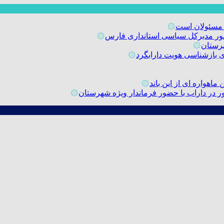
 مسئولان است
۞
حضور مدیرکل سیاسی استانداری فارس
۞
رستان
۞
۞
اهواره ای از این باند
۞
۞