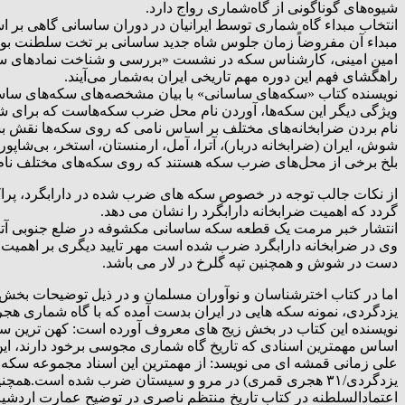
شیوه‌های گوناگونی از گاه‌شماری رواج دارد.
انتخاب مبداء گاه شماری توسط ایرانیان در دوران ساسانی گاهی ب
مبداء آن مفروضاً زمان جلوس شاه جدید ساسانی بر تخت سلطنت بود
امین امینی،‌ کارشناس سکه در نشست «بررسی و شناخت نمادهای سکه‌ه
راهگشای فهم این دوره مهم تاریخی ایران به‌شمار می‌آیند.
نویسنده کتاب «سکه‌های ساسانی» با بیان مشخصه‌های سکه‌های ساس
ویژگی دیگر این سکه‌ها، آوردن نام محل ضرب سکه‌هاست که برای شنا
نام بردن ضرابخانه‌های مختلف بر اساس نامی که روی سکه‌ها نقش بست
شوش، ایران (ضرابخانه دربار)، آترا، آمل، ارمنستان، استخر، بی‌شاپور
بلخ برخی از محل‌های ضرب سکه هستند که روی سکه‌های مختلف نام 
از نکات جالب توجه در خصوص سکه های ضرب شده در دارابگرد، پراکندگ
گردد که اهمیت ضرابخانه دارابگرد را نشان می دهد.
انتشار خبر مرمت یک قطعه سکه ساسانی مکشوفه در ضلع جنوبی آتش
وی در ضرابخانه دارابگرد ضرب شده است مهر تایید دیگری بر اهمیت و
دست در شوش و همچنین تپه گلرخ در لار می باشد.
اما در کتاب اخترشناسان و نوآوران مسلمان و در ذیل توضیحات بخش 
یزدگردی، نمونه سکه هایی در ایران بدست آمده که با گاه شماری هجری قمری ضرب شده است، از جم
اساس مهمترین اسنادی که تاریخ گاه شماری مجوسی برخود دارند، این
یزدگردی/۳۱ هجری قمری) در مرو و سیستان ضرب شده است.همچنین، نمونه هایی از این سکه ها متعلق به سال( ۶۰ یزدگردی/۷۲ هجری قمری) است که در دارابگرد (نزدیک داراب فعلی) ضرب شده است
اعتمادالسلطنه در کتاب تاریخ منتظم ناصری در توضیح عمارت اردش