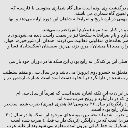
ان درگذشت وی بوده است مثل گاه شماری مجوسی یا فارسیه که
عیین گاه شماری می باشند.
رباره تاریخ و ضرابخانه شاهان این دوره ارایه می‌دهد و تنها
در کنار نماد موبد (ملازم آتش) ضرب می‌شد.
د و نام ضرابخانه سکه‌ها نیز در سمت راست دیده می‌شود.وی با
بخانه‌های متفاوتی فعالیت می‌کردند. همدان، اردشیرخوره، اهواز،
ز، میبد (یا میشان)، مرو، یزد، نی‌ریز، سیستان (سَکستان)، فسا و
 این پراکندگی به رایج بودن این سکه ها در دوران خود باز می
تعلق به خسرو دوم (پرویز) می باشد و در سال سی و هفتم سلطنت
ضرب شده در دارابگرد در آنجا به دست آمده است عمارت اردشیر دراز
ران به این نکته اشاره شده است که تقریباً از سال سی ام
نویسنده این کتاب در بخش زیج های معروف آورده است: کهن ترین سندی که تاریخ گاه شماری مجوسی]زردشتی[ دارد، سکه ای است که در دارابگرد(در سال ۲۶ مجوسی/۵۸ هجری قمری) ضرب شده است.بر
تان رایج بوده است.
علی زمانی قمشه ای می نویسد: از مهمترین این اسناد مجموعه سکه های عرب-ساسانی است که پس از ورود اسلام، در نقاط گوناگون ایران ضرب شده اند.نخستین نمونه های موجود این سکه ها در سال (۲۰
مسکوک به خط کوفی بیرون آمده معلوم می شود بعد از غلبه عرب