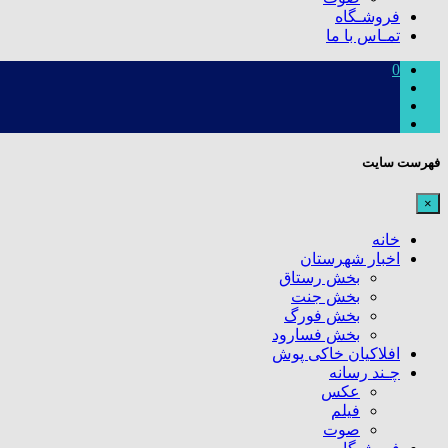
فروشـگاه
تمـاس با ما
0
فهرست سایت
×
خانه
اخبار شهرستان
بخش رستاق
بخش جنت
بخش فورگ
بخش فسارود
افلاکیان خاکی پوش
چـند رسانه
عکس
فیلم
صوت