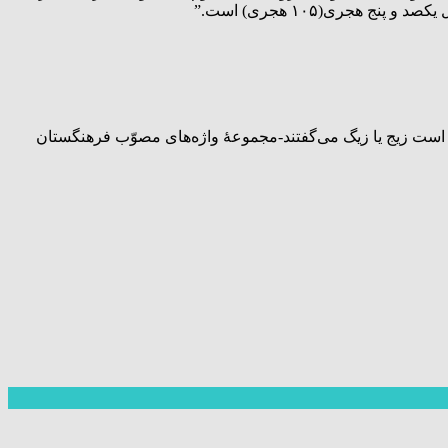
هجری(۱۰۵ هجری) است.”
ه است زیج یا زیگ می‌گفتند-مجموعهٔ واژه‌های مصوّب فرهنگستان