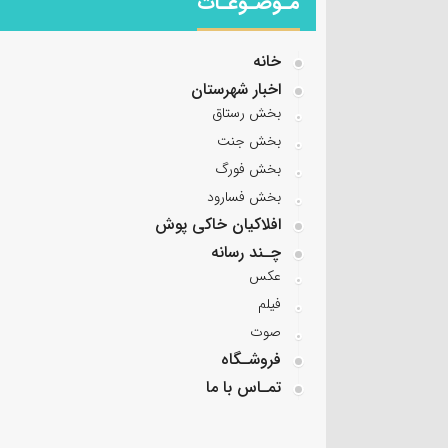
مـوضـوعـات
خانه
اخبار شهرستان
بخش رستاق
بخش جنت
بخش فورگ
بخش فسارود
افلاکیان خاکی پوش
چـند رسانه
عکس
فیلم
صوت
فروشـگاه
تمـاس با ما