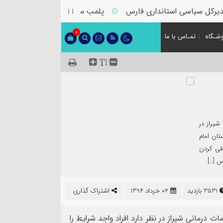
رکل سیاسی استانداری فارس
پلمب سه واحد صنفی متخلف در گشت
۞
0
شـگاه
تمـاس با ما
شیراز در
تان امام
ی کردن
س […]
3531 بازدید
04 خرداد 1394
اشتراک گذاری
ت درمانی شیراز در نظر دارد افراد واجد شرایط را