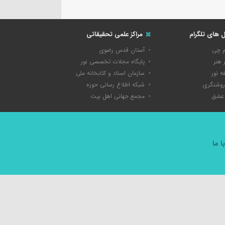
ل های تلگرام
مراکز علمی تحقیقاتی
م چی
آستان قدس رضوی
 هنر
پایگاه مجلات تخصصی نور
 نور
سازمان اسناد و کتابخانه ملی
روشنگری
شبکه اطلاع رسانی حوزه
عشق
مجمع جهانی اهل بیت
 ما