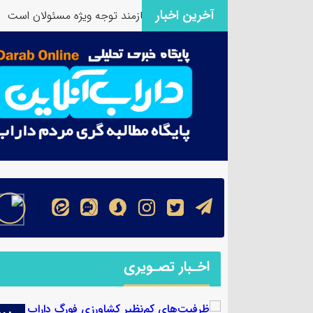
آخرین اخبار
ی کم‌نظیر کشاورزی فورگ داراب نیازمند توجه ویژه مسئولان است
۞
اخـبار تصـویری