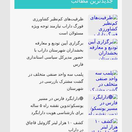
جدیدترین مطالب
ظرفیت‌های کم‌نظیر کشاورزی
فورگ داراب نیازمند توجه ویژه
مسئولان است
برگزاری آیین تودیع و معارفه
بخشداران شهرستان داراب با
حضور مدیرکل سیاسی استانداری
فارس
پلمب سه واحد صنفی متخلف در
گشت مشترک بازرسی در
شهرستان
🔴دارابگرد فارس در مسیر
یونسکو/تدوین نقشه راه ۵ ساله
برای بازشناسی هویت دارابگرد
کشف ۱۰ هزار لیتر گازوئیل قاچاق
در داراب