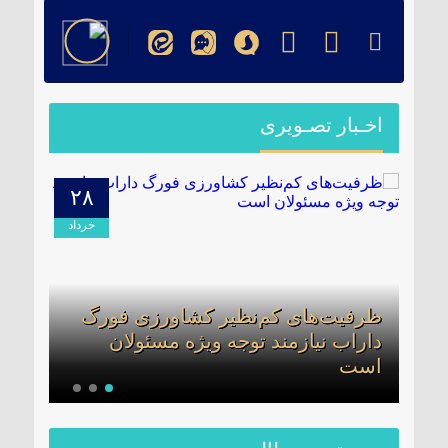
اخـبار تصـویری
۲۸
۰۹
دیبهشت
خرداد
ظرفیت‌های کم‌نظیر کشاورزی فورگ
برگز
داراب نیازمند توجه ویژه مسئولان
بخشد
ن
است
مدیر