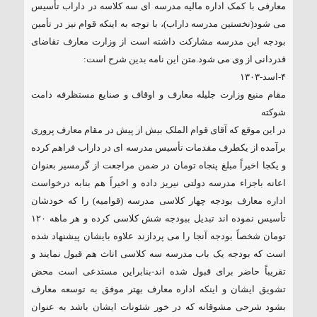
معارفی با کمک اداره مالیه مدرسه ای سه کلاسه در داراب تأسیس
می شود(نخستین مدرسه داراب)، با توجه به اینکه قوام نیز در تأمین
بودجه این مدرسه مشارکت داشته است از وزارت معارف تقاضای
قدردانی از وی می شود.متن این نامه بدین شرح است:
۴-اسد-۱۳۰۳
مقام منیع وزارت جلیله معارف و اوقاف و صنایع مستظرفه دامت
شوکته
در این موقع که آقای قوام الملک بیش از پیش در مقام معارف پروری
برآمده از یکطرف مقدمات تأسیس مدرسه ای در داراب فراهم کرده
و یکجا اخیراً مبلغ پنجاه تومان در ضمن مراجعت از گرمسیر بعنوان
اعانه باجزاء مدرسه دولتی نیریز داده و اخیراً هم بنابه درخواست
اداره معارف بودجه چهار کلاسی مدرسه (قوامیه) را که خودشان
تأسیس نموده اند تبدیل ببودجه شش کلاسی کرده و هر ماهه ۱۲۰
تومان شخصاً بودجه آنجا را می پردازند علاوه بایشان پیشنهاد شده
است که بودجه یک باب مدرسه سه کلاسی اناث هم قبول نمایند و
تقریباً حاضر برای قبول شده اند-بنابراین مستدعی است محض
تشویق ایشان و اینکه اداره معارف بهتر موفق به توسعه معارف
بشود شرحی مشوقانه که در خور شئونات ایشان باشد به عنوان