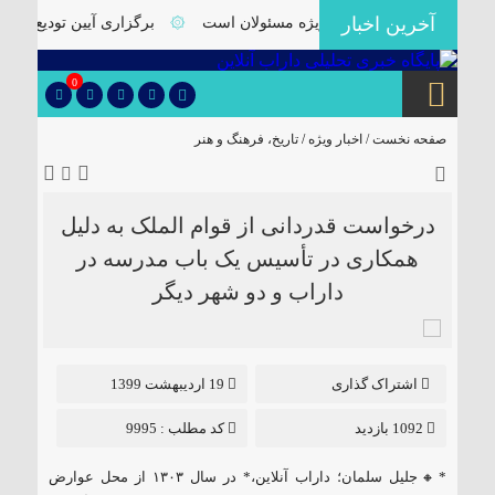
آخرین اخبار
گ داراب نیازمند توجه ویژه مسئولان است
۞
برگزاری آیین تودیع و معا
0
صفحه نخست /
اخبار ویژه
/
تاریخ، فرهنگ و هنر
درخواست قدردانی از قوام الملک به دلیل
همکاری در تأسیس یک باب مدرسه در
داراب و دو شهر دیگر
اشتراک گذاری
19 اردیبهشت 1399
1092 بازدید
کد مطلب : 9995
*🔸جلیل سلمان؛ داراب آنلاین،* در سال ۱۳۰۳ از محل عوارض