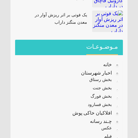
یک فوتی بر اثر ریزش آوار در
معدن منگنز داراب
مـوضـوعـات
خانه
اخبار شهرستان
بخش رستاق
بخش جنت
بخش فورگ
بخش فسارود
افلاکیان خاکی پوش
چـند رسانه
عکس
فیلم