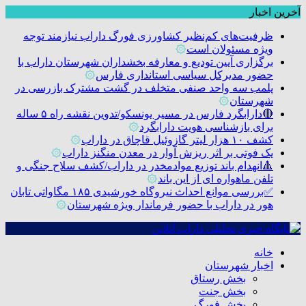
آخرین اخبار
ظرفیت‌های کم‌نظیر کشاورزی فورگ داراب نیازمند توجه
ویژه مسئولان است
۞
برگزاری آیین تودیع و معارفه بخشداران شهرستان داراب با
حضور مدیرکل سیاسی استانداری فارس
۞
پلمب سه واحد صنفی متخلف در گشت مشترک بازرسی در
شهرستان
۞
🔴دارابگرد فارس در مسیر یونسکو/تدوین نقشه راه ۵ ساله
برای بازشناسی هویت دارابگرد
۞
کشف ۱۰ هزار لیتر گازوئیل قاچاق در داراب
۞
یک فوتی بر اثر ریزش آوار در معدن منگنز داراب
۞
🔺انهدام باند توزیع موادمخدر در داراب/کشف سلاح جنگی و
تلفن ماهواره ای از این باند
۞
✅بررسی موانع احداث نیروگاه خورشیدی ۱۸۵ مگاواتی تابان
هور در داراب با حضور فرماندار ویژه شهرستان
۞
خانه
اخبار شهرستان
بخش رستاق
بخش جنت
بخش فورگ