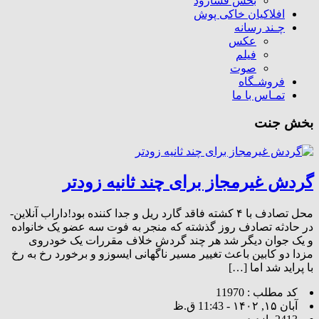
بخش فسارود
افلاکیان خاکی پوش
چـند رسانه
عکس
فیلم
صوت
فروشـگاه
تمـاس با ما
بخش جنت
گردش غیرمجاز برای چند ثانیه زودتر
محل تصادف با ۴ کشته فاقد گارد ریل و جدا کننده بود!داراب آنلاین-
در حادثه تصادف روز گذشته که منجر به فوت سه عضو یک خانواده
و یک جوان دیگر شد هر چند گردش خلاف مقررات یک خودروی
مزدا دو کابین باعث تغییر مسیر ناگهانی ایسوزو و برخورد رخ به رخ
با پراید شد اما […]
کد مطلب : 11970
آبان ۱۵, ۱۴۰۲ - 11:43 ق.ظ