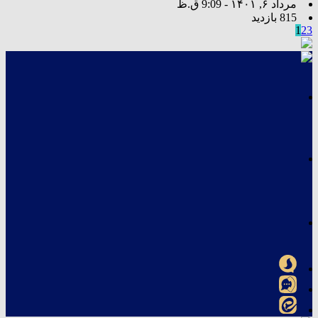
مرداد ۶, ۱۴۰۱ - 9:09 ق.ظ
815 بازدید
1
2
3