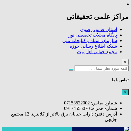
مراکز علمی تحقیقاتی
آستان قدس رضوی
پایگاه مجلات تخصصی نور
سازمان اسناد و کتابخانه ملی
شبکه اطلاع رسانی حوزه
مجمع جهانی اهل بیت
×
تماس با ما
×
شماره تماس: 07153522002
شماره همراه: 09174555070
آدرس دفتر: داراب خیابان برق بالاتر از کلانتری 12 مجتمع
چاپچی