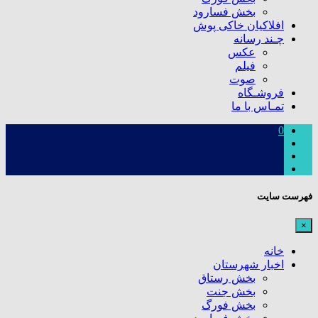
بخش فسارود
افلاکیان خاکی پوش
چـند رسانه
عکس
فیلم
صوت
فروشـگاه
تمـاس با ما
0
فهرست سایت
×
خانه
اخبار شهرستان
بخش رستاق
بخش جنت
بخش فورگ