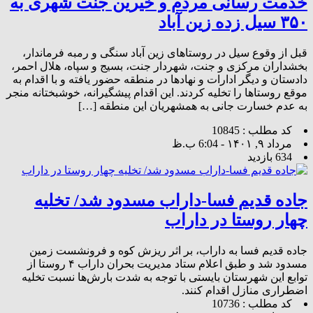
خدمت رسانی مردم و خیرین جنت شهری به
۳۵٠ سیل زده زین آباد
قبل از وقوع سیل در روستاهای زین آباد سنگی و رمبه فرماندار،
بخشداران مرکزی و جنت، شهردار جنت، بسیج و سپاه، هلال احمر،
دادستان و دیگر ادارات و نهادها در منطقه حضور یافته و با اقدام به
موقع روستاها را تخلیه کردند. این اقدام پیشگیرانه، خوشبختانه منجر
به عدم خسارت جانی به همشهریان این منطقه […]
کد مطلب : 10845
مرداد ۹, ۱۴۰۱ - 6:04 ب.ظ
634 بازدید
جاده قدیم فسا-داراب مسدود شد/ تخلیه
چهار روستا در داراب
جاده قدیم فسا به داراب، بر اثر ریزش کوه و فرونشست زمین
مسدود شد و طبق اعلام ستاد مدیریت بحران داراب ۴ روستا از
توابع این شهرستان بایستی با توجه به شدت بارش‌ها نسبت تخلیه
اضطراری منازل اقدام کنند.
کد مطلب : 10736