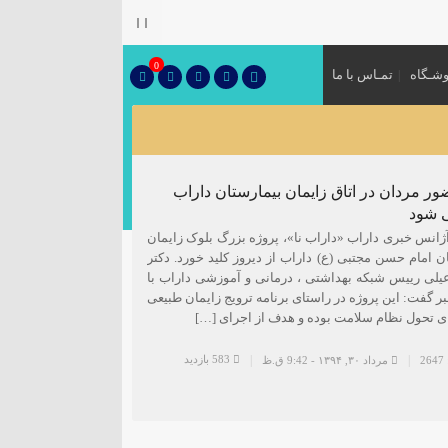
۞
0
شـگاه
تمـاس با ما
ر مردان در اتاق زایمان بیمارستان داراب
 شود
ژانس خبری داراب «داراب نا»، پروژه بزرگ بلوک زایمان
ن امام حسن مجتبی (ع) داراب از دیروز کلید خورد. دکتر
یلی رییس شبکه بهداشتی ، درمانی و آموزشی داراب با
بر گفت: این پروژه در راستای برنامه ترویج زایمان طبیعی
ای تحول نظام سلامت بوده و هدف از اجرای […]
583 بازدید
2
مرداد ۳۰, ۱۳۹۴ - 9:42 ق.ظ