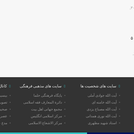
مرداد ۳۰,
🔴دارابگرد فارس در مسیر یونسکو/تدوین نقشه راه ۵
مرداد ۳۰,
سایت های شخصیت ها
سایت های مذهبی فرهنگی
کانال
آیت الله جوادی آملی
پایگاه فرهنگی حلما
بیسی
آیت الله خامنه ای
دائرة المعارف فقه اسلامی
تصویر
آیت الله مصباح یزدی
مجمع جهانی اهل بیت
صحیفه
آیت الله نوری همدانی
مرکز اسلامی انگلیس
عصر 
استاد شهید مطهری
مرکز الاشعاع الاسلامی
مدع 