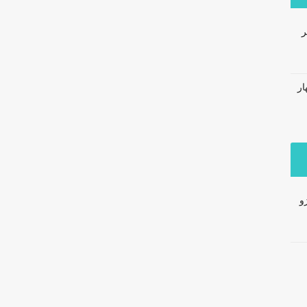
ر
ار
و