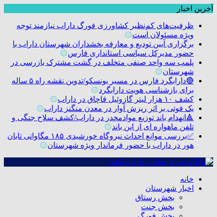
آخرین اخبار
ظرفیت‌های کم‌نظیر کشاورزی فورگ داراب نیازمند توجه
ویژه مسئولان است
۞
برگزاری آیین تودیع و معارفه بخشداران شهرستان داراب با
حضور مدیرکل سیاسی استانداری فارس
۞
پلمب سه واحد صنفی متخلف در گشت مشترک بازرسی در
شهرستان
۞
🔴دارابگرد فارس در مسیر یونسکو/تدوین نقشه راه ۵ ساله
برای بازشناسی هویت دارابگرد
۞
کشف ۱۰ هزار لیتر گازوئیل قاچاق در داراب
۞
یک فوتی بر اثر ریزش آوار در معدن منگنز داراب
۞
🔺انهدام باند توزیع موادمخدر در داراب/کشف سلاح جنگی و
تلفن ماهواره ای از این باند
۞
✅بررسی موانع احداث نیروگاه خورشیدی ۱۸۵ مگاواتی تابان
هور در داراب با حضور فرماندار ویژه شهرستان
۞
خانه
اخبار شهرستان
بخش رستاق
بخش جنت
بخش فورگ