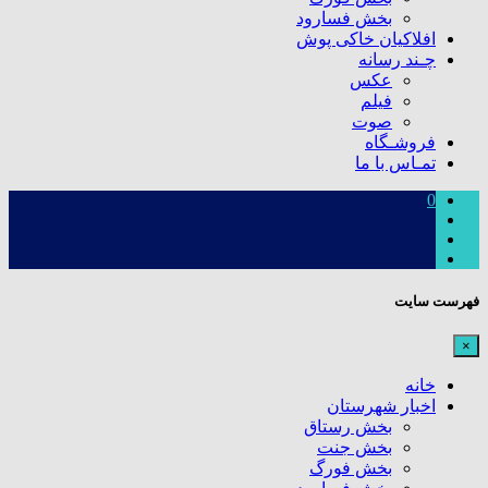
بخش فسارود
افلاکیان خاکی پوش
چـند رسانه
عکس
فیلم
صوت
فروشـگاه
تمـاس با ما
0
فهرست سایت
×
خانه
اخبار شهرستان
بخش رستاق
بخش جنت
بخش فورگ