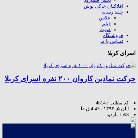
بخش فسارود
افلاکیان خاکی پوش
چـند رسانه
عکس
فیلم
صوت
فروشـگاه
تمـاس با ما
اسرای کربلا
حرکت نمادین کاروان ۲۰۰ نفره اسرای کربلا
کد مطلب : 4814
آبان ۵, ۱۳۹۴ - 4:43 ق.ظ
1598 بازدید