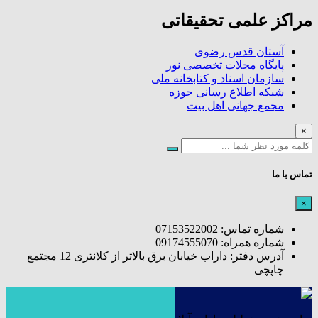
مراکز علمی تحقیقاتی
آستان قدس رضوی
پایگاه مجلات تخصصی نور
سازمان اسناد و کتابخانه ملی
شبکه اطلاع رسانی حوزه
مجمع جهانی اهل بیت
×
تماس با ما
×
شماره تماس: 07153522002
شماره همراه: 09174555070
آدرس دفتر: داراب خیابان برق بالاتر از کلانتری 12 مجتمع
چاپچی