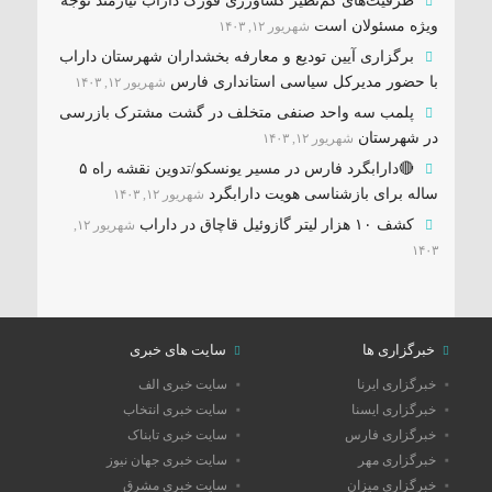
ظرفیت‌های کم‌نظیر کشاورزی فورگ داراب نیازمند توجه
ویژه مسئولان است
شهریور ۱۲, ۱۴۰۳
برگزاری آیین تودیع و معارفه بخشداران شهرستان داراب
با حضور مدیرکل سیاسی استانداری فارس
شهریور ۱۲, ۱۴۰۳
پلمب سه واحد صنفی متخلف در گشت مشترک بازرسی
در شهرستان
شهریور ۱۲, ۱۴۰۳
🔴دارابگرد فارس در مسیر یونسکو/تدوین نقشه راه ۵
ساله برای بازشناسی هویت دارابگرد
شهریور ۱۲, ۱۴۰۳
کشف ۱۰ هزار لیتر گازوئیل قاچاق در داراب
شهریور ۱۲,
۱۴۰۳
خبرگزاری ها
سایت های خبری
خبرگزاری ایرنا
سایت خبری الف
خبرگزاری ایسنا
سایت خبری انتخاب
خبرگزاری فارس
سایت خبری تابناک
خبرگزاری مهر
سایت خبری جهان نیوز
خبرگزاری میزان
سایت خبری مشرق