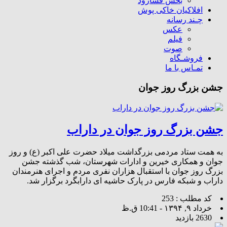
بخش فسارود
افلاکیان خاکی پوش
چـند رسانه
عکس
فیلم
صوت
فروشـگاه
تمـاس با ما
جشن بزرگ روز جوان
جشن بزرگ روز جوان در داراب
به همت ستاد مردمی بزرگداشت میلاد حضرت علی اکبر (ع) و روز
جوان و همکاری خیرین و ادارات شهرستان، شب گذشته جشن
بزرگ روز جوان با استقبال هزاران نفری مردم و اجرای هنرمندان
داراب و شبکه فارس در پارک حاشیه ای دارابگرد برگزار شد.
کد مطلب : 253
خرداد ۹, ۱۳۹۴ - 10:41 ق.ظ
2630 بازدید