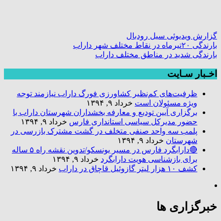
گزارش ویدیوئی سیل رودبال
بارندگی ۲۰تیرماه در نقاط مختلف شهر داراب
بارندگی شدید در مناطق مختلف داراب
اخـبار سـایت
ظرفیت‌های کم‌نظیر کشاورزی فورگ داراب نیازمند توجه
ویژه مسئولان است
خرداد ۹, ۱۳۹۴
برگزاری آیین تودیع و معارفه بخشداران شهرستان داراب با
حضور مدیرکل سیاسی استانداری فارس
خرداد ۹, ۱۳۹۴
پلمب سه واحد صنفی متخلف در گشت مشترک بازرسی در
شهرستان
خرداد ۹, ۱۳۹۴
🔴دارابگرد فارس در مسیر یونسکو/تدوین نقشه راه ۵ ساله
برای بازشناسی هویت دارابگرد
خرداد ۹, ۱۳۹۴
کشف ۱۰ هزار لیتر گازوئیل قاچاق در داراب
خرداد ۹, ۱۳۹۴
خبرگزاری ها