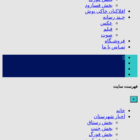
بخش فسارود
افلاکیان خاکی پوش
چـند رسانه
عکس
فیلم
صوت
فروشـگاه
تمـاس با ما
0
فهرست سایت
×
خانه
اخبار شهرستان
بخش رستاق
بخش جنت
بخش فورگ