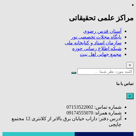
مراکز علمی تحقیقاتی
آستان قدس رضوی
پایگاه مجلات تخصصی نور
سازمان اسناد و کتابخانه ملی
شبکه اطلاع رسانی حوزه
مجمع جهانی اهل بیت
×
تماس با ما
×
شماره تماس: 07153522002
شماره همراه: 09174555070
آدرس دفتر: داراب خیابان برق بالاتر از کلانتری 12 مجتمع
چاپچی