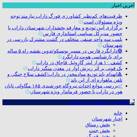
آخرین اخبار
ظرفیت‌های کم‌نظیر کشاورزی فورگ داراب نیازمند توجه
ویژه مسئولان است
۞
برگزاری آیین تودیع و معارفه بخشداران شهرستان داراب با
حضور مدیرکل سیاسی استانداری فارس
۞
پلمب سه واحد صنفی متخلف در گشت مشترک بازرسی در
شهرستان
۞
🔴دارابگرد فارس در مسیر یونسکو/تدوین نقشه راه ۵ ساله
برای بازشناسی هویت دارابگرد
۞
کشف ۱۰ هزار لیتر گازوئیل قاچاق در داراب
۞
یک فوتی بر اثر ریزش آوار در معدن منگنز داراب
۞
🔺انهدام باند توزیع موادمخدر در داراب/کشف سلاح جنگی و
تلفن ماهواره ای از این باند
۞
✅بررسی موانع احداث نیروگاه خورشیدی ۱۸۵ مگاواتی تابان
هور در داراب با حضور فرماندار ویژه شهرستان
۞
خانه
اخبار شهرستان
بخش رستاق
بخش جنت
بخش فورگ