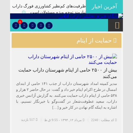
آخرین اخبار
ظرفیت‌های کم‌نظیر کشاورزی فورگ داراب
نیازمند توجه ویژه مسئولان است
۞
برگزاری آیین تودیع و معارفه بخشداران
0
شهرستان داراب با حضور مدیرکل سیاسی
استانداری فارس
۞
حمایت از ایتام
پلمب سه واحد صنفی متخلف در گشت
مشترک بازرسی در شهرستان
۞
🔴دارابگرد فارس در مسیر یونسکو/تدوین
نقشه راه ۵ ساله برای بازشناسی هویت
بیش از ۲۵۰۰ حامی از ایتام شهرستان داراب حمایت
دارابگرد
۞
می‌کنند‌
کشف ۱۰ هزار لیتر گازوئیل قاچاق در
مدیر کمیته امداد ‌شهرستان داراب از جذب ۱۴۱ حامی از ابتدای
داراب
۞
امسال در طرح اکرام ایتام خبر داد و گفت: در حال حاضر ۲ هزار و
۵۳۸ حامی از ایتام ‌داراب حمایت می‌کنند. به گزارش آژانس خبری
یک فوتی بر اثر ریزش آوار در معدن منگنز
داراب، سعید عطوفت‌شعار در گفت‌و‌گو با خبرنگار تسنیم، با
داراب
۞
اشاره به اینکه گام نهادن در کار خیر و […]
🔺انهدام باند توزیع موادمخدر در داراب/
کشف سلاح جنگی و تلفن ماهواره ای از این
517 بازدید
کد مطلب : 2240
مرداد ۱۲, ۱۳۹۴ - 9:55 ق.ظ
باند
۞
✅بررسی موانع احداث نیروگاه خورشیدی