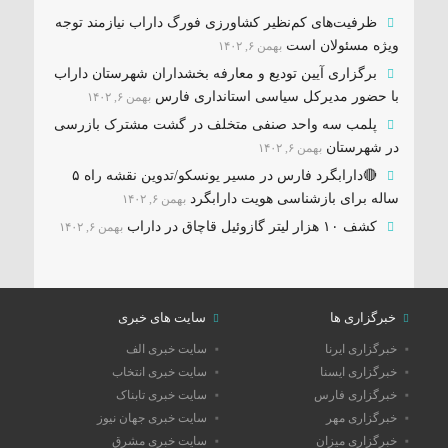
ظرفیت‌های کم‌نظیر کشاورزی فورگ داراب نیازمند توجه
ویژه مسئولان است
بهمن ۶, ۱۴۰۲
برگزاری آیین تودیع و معارفه بخشداران شهرستان داراب
با حضور مدیرکل سیاسی استانداری فارس
بهمن ۶, ۱۴۰۲
پلمب سه واحد صنفی متخلف در گشت مشترک بازرسی
در شهرستان
بهمن ۶, ۱۴۰۲
🔴دارابگرد فارس در مسیر یونسکو/تدوین نقشه راه ۵
ساله برای بازشناسی هویت دارابگرد
بهمن ۶, ۱۴۰۲
کشف ۱۰ هزار لیتر گازوئیل قاچاق در داراب
بهمن ۶, ۱۴۰۲
خبرگزاری ها
سایت های خبری
خبرگزاری ایرنا
سایت خبری الف
خبرگزاری ایسنا
سایت خبری انتخاب
خبرگزاری فارس
سایت خبری تابناک
خبرگزاری مهر
سایت خبری جهان نیوز
خبرگزاری میزان
سایت خبری مشرق