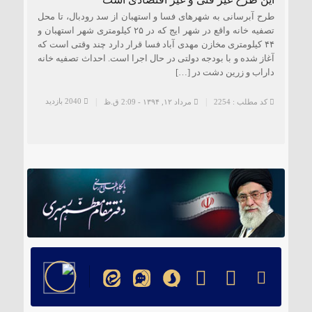
طرح آبرسانی به شهرهای فسا و استهبان از سد رودبال، تا محل
تصفیه خانه واقع در شهر ایج که در ۲۵ کیلومتری شهر استهبان و
۴۴ کیلومتری مخازن مهدی آباد فسا قرار دارد چند وقتی است که
آغاز شده و با بودجه دولتی در حال اجرا است. احداث تصفیه خانه
داراب و زرین دشت در […]
2040 بازدید
کد مطلب : 2254
مرداد ۱۲, ۱۳۹۴ - 2:09 ق.ظ