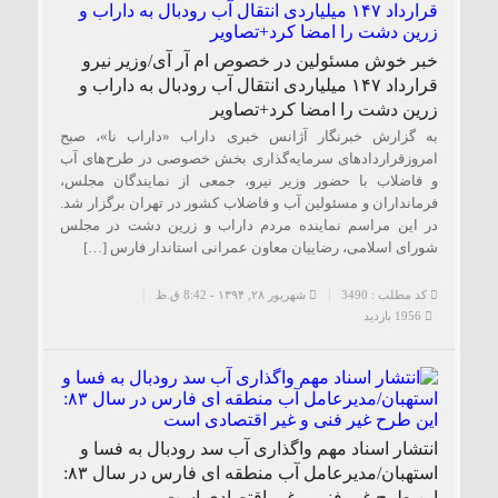
۱۸۵ مگاواتی تابان هور در داراب با حضور
فرماندار ویژه شهرستان
خبر خوش مسئولین در خصوص ام آر آی/وزیر نیرو
قرارداد ۱۴۷ میلیاردی انتقال آب رودبال به داراب و
زرین دشت را امضا کرد+تصاویر
به گزارش خبرنگار آژانس خبری داراب «داراب نا»، صبح
امروزقراردادهای سرمایه‌گذاری بخش خصوصی در طرح‌های آب
و فاضلاب با حضور وزیر نیرو، جمعی از نمایندگان مجلس،
فرمانداران و مسئولین آب و فاضلاب کشور در تهران برگزار شد.
در این مراسم نماینده مردم داراب و زرین دشت در مجلس
شورای اسلامی، رضاییان معاون عمرانی استاندار فارس […]
کد مطلب : 3490
شهریور ۲۸, ۱۳۹۴ - 8:42 ق.ظ
1956 بازدید
انتشار اسناد مهم واگذاری آب سد رودبال به فسا و
استهبان/مدیرعامل آب منطقه ای فارس در سال ۸۳:
این طرح غیر فنی و غیر اقتصادی است