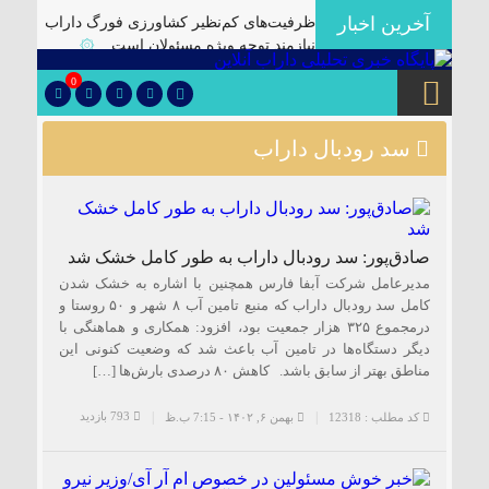
آخرین اخبار
ظرفیت‌های کم‌نظیر کشاورزی فورگ داراب
نیازمند توجه ویژه مسئولان است
۞
برگزاری آیین تودیع و معارفه بخشداران
0
شهرستان داراب با حضور مدیرکل سیاسی
استانداری فارس
۞
سد رودبال داراب
پلمب سه واحد صنفی متخلف در گشت
مشترک بازرسی در شهرستان
۞
🔴دارابگرد فارس در مسیر یونسکو/تدوین
نقشه راه ۵ ساله برای بازشناسی هویت
صادق‌پور: سد رودبال داراب به طور کامل خشک شد
دارابگرد
۞
مدیرعامل شرکت آبفا فارس همچنین با اشاره به خشک شدن
کشف ۱۰ هزار لیتر گازوئیل قاچاق در
کامل سد رودبال داراب که منبع تامین آب ۸ شهر و ۵۰ روستا و
داراب
۞
درمجموع ۳۲۵ هزار جمعیت بود، افزود: همکاری و هماهنگی با
دیگر دستگاه‌ها در تامین آب باعث شد که وضعیت کنونی این
یک فوتی بر اثر ریزش آوار در معدن منگنز
مناطق بهتر از سابق باشد. کاهش ۸۰ درصدی بارش‌ها […]
داراب
۞
🔺انهدام باند توزیع موادمخدر در داراب/
793 بازدید
کد مطلب : 12318
بهمن ۶, ۱۴۰۲ - 7:15 ب.ظ
کشف سلاح جنگی و تلفن ماهواره ای از این
باند
۞
✅بررسی موانع احداث نیروگاه خورشیدی