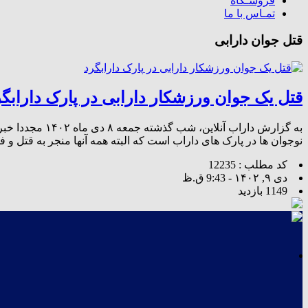
فروشـگاه
تمـاس با ما
قتل جوان دارابی
قتل یک جوان ورزشکار دارابی در پارک دارابگر
به گزارش دارا
نوجوان ها در پارک های داراب است که البته همه آنها منجر به قتل و 
کد مطلب : 12235
دی ۹, ۱۴۰۲ - 9:43 ق.ظ
1149 بازدید