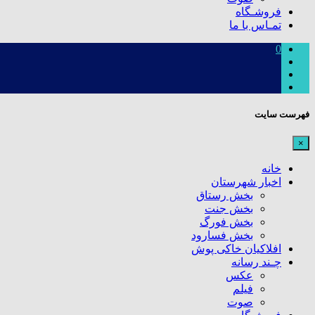
فروشـگاه
تمـاس با ما
0
فهرست سایت
×
خانه
اخبار شهرستان
بخش رستاق
بخش جنت
بخش فورگ
بخش فسارود
افلاکیان خاکی پوش
چـند رسانه
عکس
فیلم
صوت