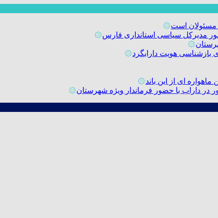
 مسئولان است
۞
حضور مدیرکل سیاسی استانداری فارس
۞
رستان
۞
۞
اهواره ای از این باند
۞
۞