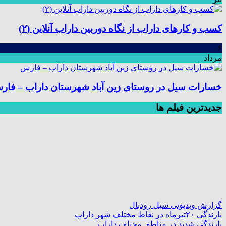
کسب و کارهای داراب از نگاه دوربین داراب آنلاین (۲)
۰۶
مرداد
خسارات سیل در روستای زین آباد شهرستان داراب – فار
جديدترين فیلم ها
گزارش ویدیوئی سیل رودبال
بارندگی ۲۰تیرماه در نقاط مختلف شهر داراب
بارندگی شدید در مناطق مختلف داراب