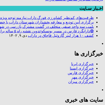
اخـبار سـایت
ظرفیت‌های کم‌نظیر کشاورزی فورگ داراب نیازمند توجه ویژه
برگزاری آیین تودیع و معارفه بخشداران شهرستان داراب با 
پلمب سه واحد صنفی متخلف در گشت مشترک بازرسی در شه
🔴دارابگرد فارس در مسیر یونسکو/تدوین نقشه راه ۵ ساله برای بازشناسی هویت دارابگرد
کشف ۱۰ هزار لیتر گازوئیل قاچاق در داراب
دی ۹, ۱۴۰۲
خبرگزاری ها
خبرگزاری ایرنا
خبرگزاری ایسنا
خبرگزاری فارس
خبرگزاری مهر
خبرگزاری میزان
سایت های خبری