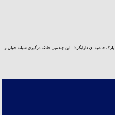
قتل یک جوان دارابی در پارک حاشیه ای دارابگرد! این چندمین حادثه درگیری شبانه جوان و