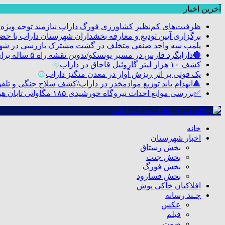
آخرین اخبار
ظرفیت‌های کم‌نظیر کشاورزی فورگ داراب نیازمند توجه ویژه
برگزاری آیین تودیع و معارفه بخشداران شهرستان داراب با 
پلمب سه واحد صنفی متخلف در گشت مشترک بازرسی در شه
🔴دارابگرد فارس در مسیر یونسکو/تدوین نقشه راه ۵ ساله برای بازشناسی هویت دارابگرد
کشف ۱۰ هزار لیتر گازوئیل قاچاق در داراب
۞
یک فوتی بر اثر ریزش آوار در معدن منگنز داراب
۞
🔺انهدام باند توزیع موادمخدر در داراب/کشف سلاح جنگی و تلفن م
✅بررسی موانع احداث نیروگاه خورشیدی ۱۸۵ مگاواتی تابان هور در داراب با حضور فرماندار ویژه شهرستان
خانه
اخبار شهرستان
بخش رستاق
بخش جنت
بخش فورگ
بخش فسارود
افلاکیان خاکی پوش
چـند رسانه
عکس
فیلم
صوت