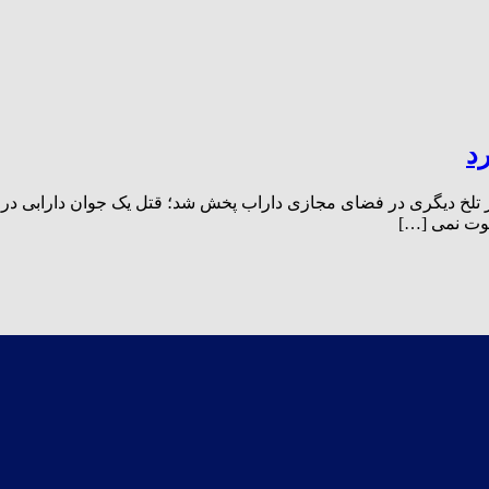
د
ب آنلاین، شب گذشته جمعه ۸ دی ماه ۱۴۰۲ مجددا خبر تلخ دیگری در فضای مجازی داراب پخش شد؛ 
فوت نمی […]