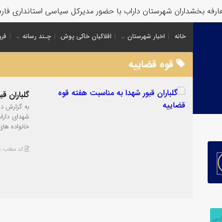
فه بخشداران شهرستان داراب با حضور مدیرکل سیاسی استانداری فارس
خانه
اخبار شهرستان
افلاکیان خاکی پوش
چـند رسانه
فرو
قوه قضاییه
گلباران ق
به گزارش دا
شهدای دارا
خانواده های
کد مطلب : 1181