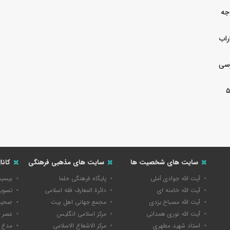
جه
راب
رسی
بگرد فارس در مسیر یونسکو/تدوین نقشه راه ۵
سایت های شخصیت ها
سایت های مذهبی فرهنگی
کانا
آیت الله جوادی آملی
پایگاه فرهنگی حلما
بیسی
آیت الله خامنه ای
دائرة المعارف فقه اسلامی
تصویر
آیت الله مصباح یزدی
مجمع جهانی اهل بیت
صحیفه
آیت الله نوری همدانی
مرکز اسلامی انگلیس
عصر 
استاد شهید مطهری
مرکز الاشعاع الاسلامی
مدع 