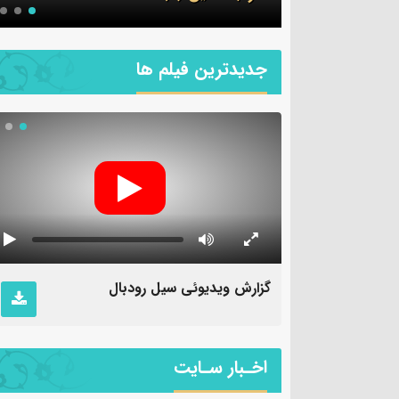
جديدترين فیلم ها
ف
گزارش ویدیوئی سیل رودبال
اخـبار سـایت