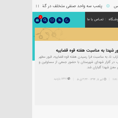
پلمب سه واحد صنفی متخلف در گشت مشترک بازرسی در شهرستا
۞
0
شـگاه
تمـاس با ما
بور شهدا به مناسبت هفته قوه قضاییه
راب نا، به مناسبت فرا رسیدن هفته قوه قضاییه، قبور مطهر
ب در گلزار شهدای شهرستان با حضور جمعی از مسئولین و
 معزز شهدا گلباران شد.
1247 بازدید
تیر ۵, ۱۳۹۴ - 3:32 ق.ظ