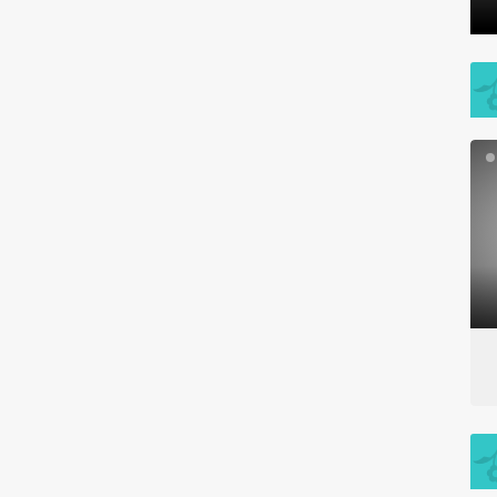
بارندگی ۲۰تیرماه در نقاط مختلف
بارندگی شد
شهر داراب
داراب