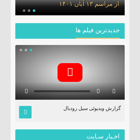
از مراسم ۱۳ آبان ۱۴٠۱
فصل 
جديدترين فیلم ها
داراب
گزارش ویدیوئی سیل رودبال
اخـبار سـایت