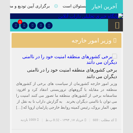
آخرین اخبار
راب نیازمند توجه ویژه مسئولان است
۞
برگزاری آیین تودیع و معارفه 
0
وزیر امور خارجه
برخی کشورهای منطقه امنیت خود را در ناامنی
دیگران می دانند
وزیر امور خارجه کشورمان از سیاست های برخی از کشورهای
منطقه در مقابله با گروههای تروریستی انتقاد کرد و افزود:
متاسفانه برخی از کشورهای منطقه ما تصور می کنند امنیت را
می توان با ناامنی دیگران بخرند. به گزارش داراب نا به نقل از
مهر، المار بروک، رئیس کمیته روابط خارجی پارلمان اروپا که […]
1009 بازدید
کد مطلب : 669
خرداد ۱۷, ۱۳۹۴ - 8:32 ب.ظ