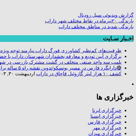
گزارش ویدیوئی سیل رودبال
بارندگی ۲۰تیرماه در نقاط مختلف شهر داراب
بارندگی شدید در مناطق مختلف داراب
اخـبار سـایت
ظرفیت‌های کم‌نظیر کشاورزی فورگ داراب نیازمند توجه ویژه
برگزاری آیین تودیع و معارفه بخشداران شهرستان داراب با 
پلمب سه واحد صنفی متخلف در گشت مشترک بازرسی در شه
🔴دارابگرد فارس در مسیر یونسکو/تدوین نقشه راه ۵ ساله برای بازشناسی هویت دارابگرد
کشف ۱۰ هزار لیتر گازوئیل قاچاق در داراب
اردیبهشت ۳۰, ۱۴۰۳
خبرگزاری ها
خبرگزاری ایرنا
خبرگزاری ایسنا
خبرگزاری فارس
خبرگزاری مهر
خبرگزاری میزان