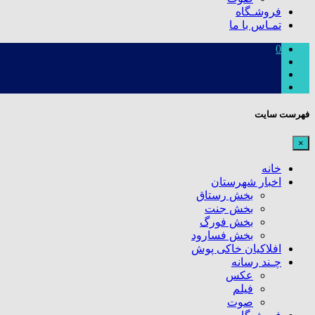
فروشـگاه
تمـاس با ما
0
فهرست سایت
×
خانه
اخبار شهرستان
بخش رستاق
بخش جنت
بخش فورگ
بخش فسارود
افلاکیان خاکی پوش
چـند رسانه
عکس
فیلم
صوت