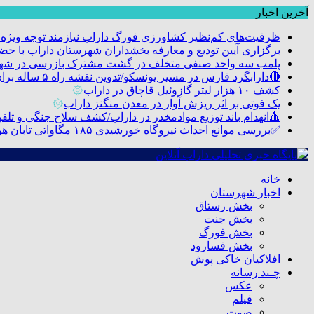
آخرین اخبار
ظرفیت‌های کم‌نظیر کشاورزی فورگ داراب نیازمند توجه ویژه
برگزاری آیین تودیع و معارفه بخشداران شهرستان داراب با 
پلمب سه واحد صنفی متخلف در گشت مشترک بازرسی در شه
🔴دارابگرد فارس در مسیر یونسکو/تدوین نقشه راه ۵ ساله برای بازشناسی هویت دارابگرد
کشف ۱۰ هزار لیتر گازوئیل قاچاق در داراب
۞
یک فوتی بر اثر ریزش آوار در معدن منگنز داراب
۞
🔺انهدام باند توزیع موادمخدر در داراب/کشف سلاح جنگی و تلفن م
✅بررسی موانع احداث نیروگاه خورشیدی ۱۸۵ مگاواتی تابان هور در داراب با حضور فرماندار ویژه شهرستان
خانه
اخبار شهرستان
بخش رستاق
بخش جنت
بخش فورگ
بخش فسارود
افلاکیان خاکی پوش
چـند رسانه
عکس
فیلم
صوت