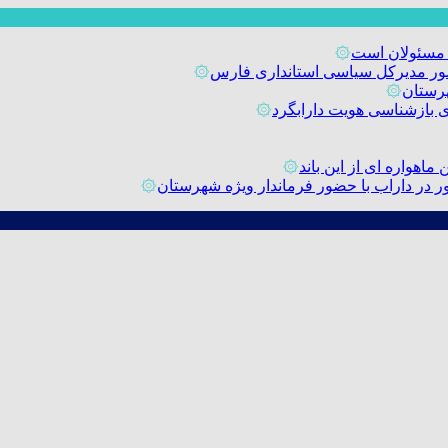
 مسئولان است
۞
حضور مدیرکل سیاسی استانداری فارس
۞
رستان
۞
۞
اهواره ای از این باند
۞
۞