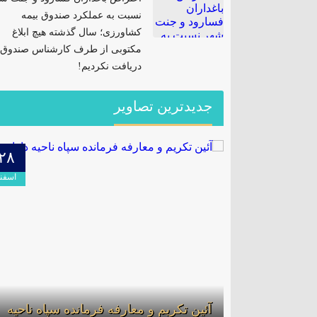
نسبت به عملکرد صندوق بیمه
کشاورزی؛ سال گذشته هیچ ابلاغ
مکتوبی از طرف کارشناس صندوق
دریافت نکردیم!
جدیدترین تصاویر
۲۸
۰۴
تیر
اسفن
های مادوان
آئین تکریم و معارفه فرمانده سپاه ناحیه