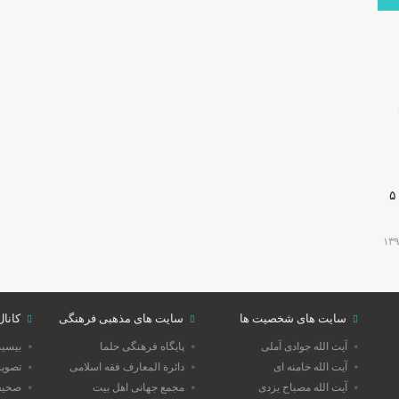
۶,
🔴دارابگرد فارس در مسیر یونسکو/تدوین نقشه راه ۵
سایت های شخصیت ها
سایت های مذهبی فرهنگی
کانال
آیت الله جوادی آملی
پایگاه فرهنگی حلما
بیسی
آیت الله خامنه ای
دائرة المعارف فقه اسلامی
تصویر
آیت الله مصباح یزدی
مجمع جهانی اهل بیت
صحیفه