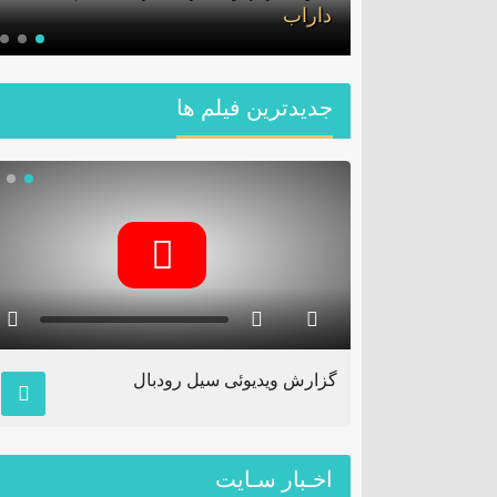
داراب
جديدترين فیلم ها
ف
گزارش ویدیوئی سیل رودبال
اخـبار سـایت