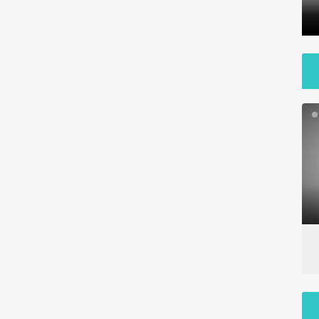
مراسم ۱۳ آبان ۱۴٠۱
داراب
بارندگی ۲۰تیرماه در نقاط مختلف
بارندگی شد
شهر داراب
داراب