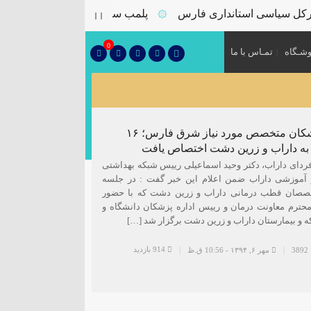
 سیاسی استانداری فارس
پلمب سه واحد صنفی متخلف در گشت
۞
0
شـگاه
تمـاس با ما
تامین پزشکان متخصص مورد نیاز شرق فارس؛ ۱۶
 داراب و زرین دشت اختصاص یافت
ردای داراب، دکتر وحید اسماعیلی رییس شبکه بهداشتی
 آموزشی داراب ضمن اعلام این خبر گفت : در جلسه
صصان قطب درمانی داراب و زرین دشت که با حضور
محترم معاونت درمان و رییس اداره پزشکان دانشگاه و
 و بیمارستان داراب و زرین دشت برگزار شد […]
914 بازدید
3
مهر ۶, ۱۳۹۴ - 10:56 ق.ظ