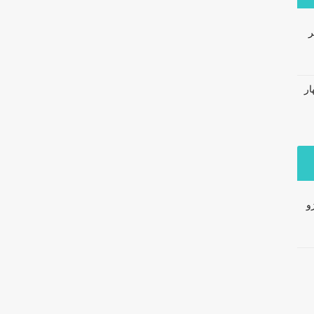
ر
ار
و