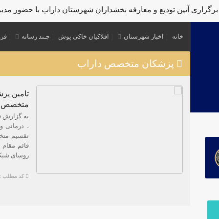
اری آیین تودیع و معارفه بخشداران شهرستان داراب با حضور مدیرکل
خانه
اخبار شهرستان
افلاکیان خاکی پوش
چـند رسانه
فرو
پزشکان متخصص داراب
متخصص به
به گزارش ف
، درمانی و
تقسیم متخ
قائم مقام 
روسای شبکه
کد مطلب : 892