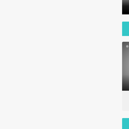
مردم زین آباد به زندگی عادی
خسارت بار
بارندگی ۲۰تیرماه در نقاط مختلف
بارندگی شد
شهر داراب
داراب