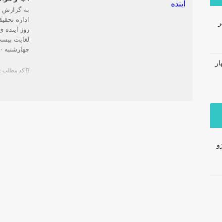
به گزارش آ
اداره تحقی
ر
روز آینده 
چهارشنبه ۲۰ خرداد ۹۴ صاف تا قسمتی ابری و در برخی […]
ار
کد مطلب : 733
و