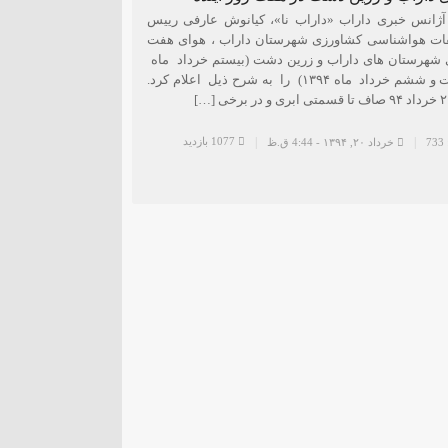
ژانس خبری داراب «داراب نا»، کیانوش عارفی رییس
قات هواشناسی کشاورزی شهرستان داراب ، هوای هفت
ی شهرستان های داراب و زرین دشت (بیستم خرداد ماه
لغایت بیست و ششم خرداد ماه ۱۳۹۴) را به شرح ذیل اعلام کرد.
1077 بازدید
خرداد ۲۰, ۱۳۹۴ - 4:44 ق.ظ