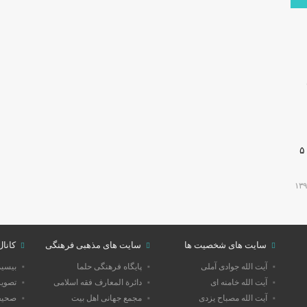
۳,
🔴دارابگرد فارس در مسیر یونسکو/تدوین نقشه راه ۵
سایت های شخصیت ها
سایت های مذهبی فرهنگی
کانال
آیت الله جوادی آملی
پایگاه فرهنگی حلما
بیسی
آیت الله خامنه ای
دائرة المعارف فقه اسلامی
تصویر
آیت الله مصباح یزدی
مجمع جهانی اهل بیت
صحیفه