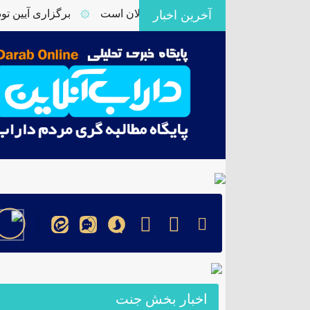
 داراب نیازمند توجه ویژه مسئولان است
برگزاری آیین تودیع
آخرین اخبار
۞
اخبار بخش جنت