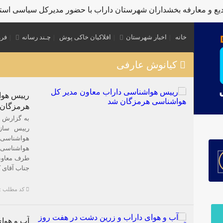
 و معارفه بخشداران شهرستان داراب با حضور مدیرکل سیاسی استاندا
خانه
اخبار شهرستان
افلاکیان خاکی پوش
چـند رسانه
فرو
کیانوش عارفی
رییس هوا
هرمزگان
به گزارش 
رییس سازم
هواشناسی و
هواشناسی 
طرف معاون 
جناب آقای 
کد مطلب : 804
آب و هوای