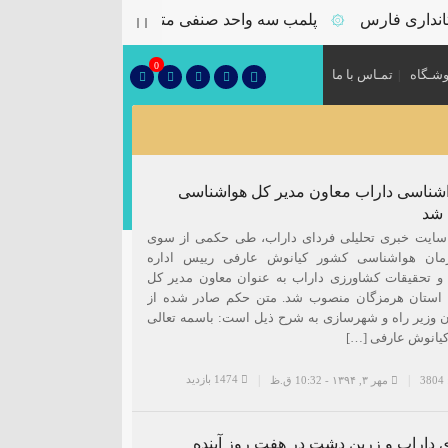
ری فارس
پلمب سه واحد صنفی متخلف در گشت مشترک بازرس
۞
0
شـگاه
تمـاس با ما
شناسی داراب معاون مدیر کل هواشناسی
 شد
سایت خبری تحلیلی فردای داراب، طی حکمی از سوی
ان هواشناسی کشور کیانوش عارفی رییس اداره
 تحقیقات کشاورزی داراب به عنوان معاون مدیر کل
استان هرمزگان منصوب شد. متن حکم صادر شده از
وزیر راه و شهرسازی به شرح ذیل است: باسمه تعالی
کیانوش عارفی […]
1474 بازدید
3
مهر ۳, ۱۳۹۴ - 10:32 ق.ظ
 داراب و زرین دشت در هفت روز آینده