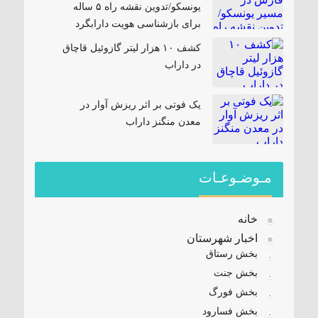
یونسکو/تدوین نقشه راه ۵ ساله
برای بازشناسی هویت دارابگرد
کشف ۱۰ هزار لیتر گازوئیل قاچاق
در داراب
یک فوتی بر اثر ریزش آوار در
معدن منگنز داراب
مـوضـوعـات
خانه
اخبار شهرستان
بخش رستاق
بخش جنت
بخش فورگ
بخش فسارود