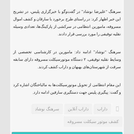
۱۸۵ مگاواتی تابان هور در داراب با حضور
سرهنگ “علیرضا نوشاد” در گفت‌وگو با خبرگزاری پلیس، در تشریح
فرماندار ویژه شهرستان
این خبر اظهار کرد: در راستای طرح برخورد با سارقان و کشف اموال
مسروقه، مامورین انتظامی در سرکشی از پارکینگ‌ها، تعدادی وسیله
نقلیه توقیفی را مورد بررسی قرار دادند.
سرهنگ “نوشاد” ادامه داد: مامورین در کارشناسی تخصصی از
وسایط نقلیه توقیفی، ۲ دستگاه موتورسیکلت مسروقه دارای سابقه
سرقت از شهرستان‌های بهبهان و داراب کشف کردند.
این مقام انتظامی از تحویل موتورسیکلت‌ها به مالباختگان اشاره کرد
و گفت: پیگیری پلیس جهت دستگیری سارقین ادامه دارد.
داراب
داراب آنلاین
سرهنگ نوشاد
کشف موتور سیکلت مسروقه