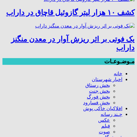
کشف ۱۰ هزار لیتر گازوئیل قاچاق در داراب
یک فوتی بر اثر ریزش آوار در معدن منگنز
داراب
مـوضـوعـات
خانه
اخبار شهرستان
بخش رستاق
بخش جنت
بخش فورگ
بخش فسارود
افلاکیان خاکی پوش
چـند رسانه
عکس
فیلم
صوت