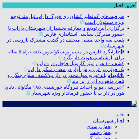
آخرین اخبار
ظرفیت‌های کم‌نظیر کشاورزی فورگ داراب نیازمند توجه
ویژه مسئولان است
۞
برگزاری آیین تودیع و معارفه بخشداران شهرستان داراب با
حضور مدیرکل سیاسی استانداری فارس
۞
پلمب سه واحد صنفی متخلف در گشت مشترک بازرسی در
شهرستان
۞
🔴دارابگرد فارس در مسیر یونسکو/تدوین نقشه راه ۵ ساله
برای بازشناسی هویت دارابگرد
۞
کشف ۱۰ هزار لیتر گازوئیل قاچاق در داراب
۞
یک فوتی بر اثر ریزش آوار در معدن منگنز داراب
۞
🔺انهدام باند توزیع موادمخدر در داراب/کشف سلاح جنگی و
تلفن ماهواره ای از این باند
۞
✅بررسی موانع احداث نیروگاه خورشیدی ۱۸۵ مگاواتی تابان
هور در داراب با حضور فرماندار ویژه شهرستان
۞
خانه
اخبار شهرستان
بخش رستاق
بخش جنت
بخش فورگ