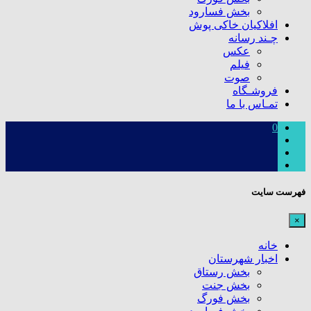
بخش فسارود
افلاکیان خاکی پوش
چـند رسانه
عکس
فیلم
صوت
فروشـگاه
تمـاس با ما
0
فهرست سایت
×
خانه
اخبار شهرستان
بخش رستاق
بخش جنت
بخش فورگ