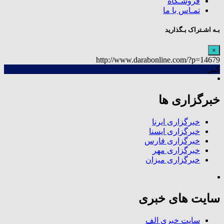
فروشـگاه
تمـاس با ما
بـه اشـتراک بـگذارید
×
http://www.darabonline.com/?p=14679
کپی
خبرگزاری ها
خبرگزاری ایرنا
خبرگزاری ایسنا
خبرگزاری فارس
خبرگزاری مهر
خبرگزاری میزان
سایت های خبری
سایت خبری الف