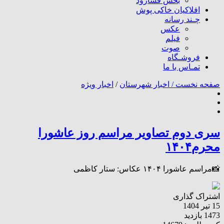
بخش فسارود
افلاکیان خاکی پوش
چـند رسانه
عکس
فیلم
صوت
فروشـگاه
تمـاس با ما
صفحه نخست /
اخبار شهرستان
/
اخبار ویژه
سری دوم تصاویر مراسم روز عاشورا
محرم۱۴۰۴
📸مراسم عاشورا ۱۴۰۴ عکاس: ستار کاظمی
اشتراک گذاری
15 تیر 1404
1473 بازدید