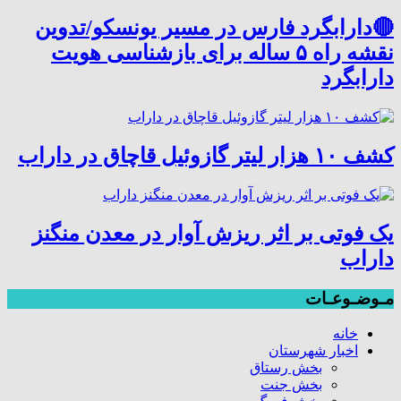
🔴دارابگرد فارس در مسیر یونسکو/تدوین
نقشه راه ۵ ساله برای بازشناسی هویت
دارابگرد
کشف ۱۰ هزار لیتر گازوئیل قاچاق در داراب
یک فوتی بر اثر ریزش آوار در معدن منگنز
داراب
مـوضـوعـات
خانه
اخبار شهرستان
بخش رستاق
بخش جنت