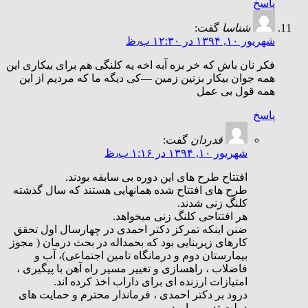
پاسخ
شناسا
گفت:
شهریور ۱۰, ۱۳۹۴ در ۱۲:۳۰ ب٫ظ
فکر نان باش که خر بزه آبه اخه یه کلنگی هم برای بیکاری این
همه جوان بیکار بزنین زمین —کی دیگه ما که مردیم از این
همه قول بی عمل
پاسخ
قدردان
گفت:
شهریور ۱۰, ۱۳۹۴ در ۱:۱۶ ب٫ظ
افتتاح طرح های این دوره بی سابقه بودند.
طرح های افتتاح شده همانهایی هستند که سال گذشته
کلنگ زنی شدند.
هر افتتاحی کلنگ زنی میخواهد.
ضنن اینکه تمرکز دکتر احمدی در چهارسال اول تحقق
کارهای زیربنایی بود که بحمداله در بحث درمان ( مجوز
بیمارستان دوم و درمانگاه تامین اجتماعی)، آب و
فاضلاب ، راهسازی و تغییر مسیر راه آهن با پیگیری ،
امتیازات ارزنده ای برای داراب اخذ کرده اند.
درود بر دکتر احمدی ، فرماندار محترم و حمایت های
دولت تدبیر و امید.