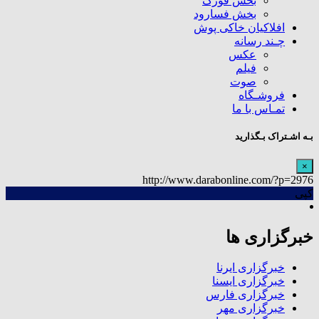
بخش فورگ
بخش فسارود
افلاکیان خاکی پوش
چـند رسانه
عکس
فیلم
صوت
فروشـگاه
تمـاس با ما
بـه اشـتراک بـگذارید
×
http://www.darabonline.com/?p=2976
کپی
خبرگزاری ها
خبرگزاری ایرنا
خبرگزاری ایسنا
خبرگزاری فارس
خبرگزاری مهر