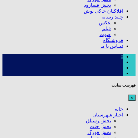
بخش فسارود
افلاکیان خاکی پوش
چـند رسانه
عکس
فیلم
صوت
فروشـگاه
تمـاس با ما
0
فهرست سایت
×
خانه
اخبار شهرستان
بخش رستاق
بخش جنت
بخش فورگ