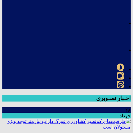
اخـبار تصـویری
۲۸
خرداد