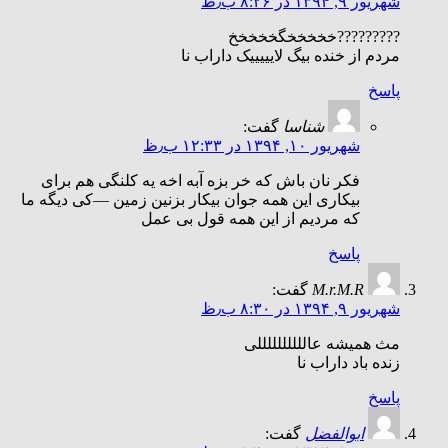
شهریور ۹, ۱۳۹۴ در ۸:۲۶ ب٫ظ
?????????خخخخخگخخخخخ
مردم از خنده بیگ لایییییک داراب نا
پاسخ
شناسا
گفت:
شهریور ۱۰, ۱۳۹۴ در ۱۲:۳۳ ب٫ظ
فکر نان باش که خر بزه آبه اخه یه کلنگی هم برای
بیکاری این همه جوان بیکار بزنین زمین —کی دیگه ما
که مردیم از این همه قول بی عمل
پاسخ
M.r.M.R
گفت:
شهریور ۹, ۱۳۹۴ در ۸:۳۰ ب٫ظ
مث همیشه عاللللللللللی
زنده باد داراب نا
پاسخ
ابوالفضل
گفت: