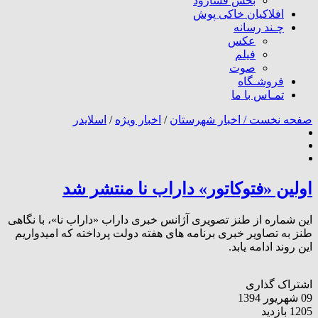
بخش فسارود
افلاکیان خاکی پوش
چـند رسانه
عکس
فیلم
صوت
فروشـگاه
تمـاس با ما
صفحه نخست /
اخبار شهرستان
/
اخبار ویژه
/
اسلایدر
اولین «فتوکاتور» داراب نا منتشر شد
این شماره از طنز تصویری آژانس خبری داراب «داراب نا»، با نگاهی
طنز به تصاویر خبری برنامه های هفته دولت پرداخته که امیدواریم
این روند ادامه یابد.
اشتراک گذاری
09 شهریور 1394
1205 بازدید