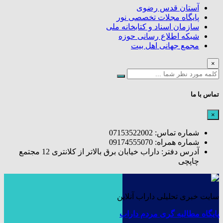
آستان قدس رضوی
پایگاه مجلات تخصصی نور
سازمان اسناد و کتابخانه ملی
شبکه اطلاع رسانی حوزه
مجمع جهانی اهل بیت
×
تماس با ما
×
شماره تماس: 07153522002
شماره همراه: 09174555070
آدرس دفتر: داراب خیابان برق بالاتر از کلانتری 12 مجتمع
چاپچی
سایت خبری تحلیلی داراب آنلاین
پایگاه مطالبه گری مردم داراب