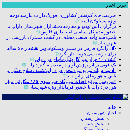
آخرین اخبار
ظرفیت‌های کم‌نظیر کشاورزی فورگ داراب نیازمند توجه
ویژه مسئولان است
۞
برگزاری آیین تودیع و معارفه بخشداران شهرستان داراب با
حضور مدیرکل سیاسی استانداری فارس
۞
پلمب سه واحد صنفی متخلف در گشت مشترک بازرسی در
شهرستان
۞
🔴دارابگرد فارس در مسیر یونسکو/تدوین نقشه راه ۵ ساله
برای بازشناسی هویت دارابگرد
۞
کشف ۱۰ هزار لیتر گازوئیل قاچاق در داراب
۞
یک فوتی بر اثر ریزش آوار در معدن منگنز داراب
۞
🔺انهدام باند توزیع موادمخدر در داراب/کشف سلاح جنگی و
تلفن ماهواره ای از این باند
۞
✅بررسی موانع احداث نیروگاه خورشیدی ۱۸۵ مگاواتی تابان
هور در داراب با حضور فرماندار ویژه شهرستان
۞
خانه
اخبار شهرستان
بخش رستاق
بخش جنت
بخش فورگ