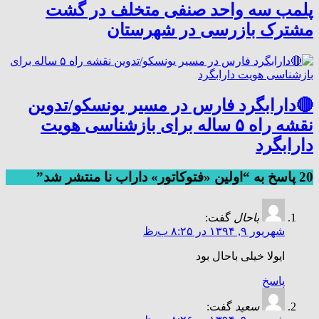
پلمب سه واحد صنفی متخلف در گشت
مشترک بازرسی در شهرستان
🔴دارابگرد فارس در مسیر یونسکو/تدوین
نقشه راه ۵ ساله برای بازشناسی هویت
دارابگرد
20 پاسخ به “اولین «فتوکاتور» داراب نا منتشر شد”
باحال
گفت:
شهریور ۹, ۱۳۹۴ در ۸:۲۵ ب٫ظ
ایولا خیلی باحال بود
پاسخ
سعید
گفت: