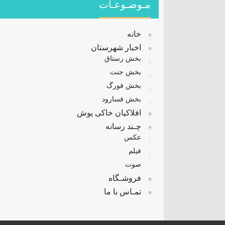
مـوضـوعـات
خانه
اخبار شهرستان
بخش رستاق
بخش جنت
بخش فورگ
بخش فسارود
افلاکیان خاکی پوش
چـند رسانه
عکس
فیلم
صوت
فروشـگاه
تمـاس با ما