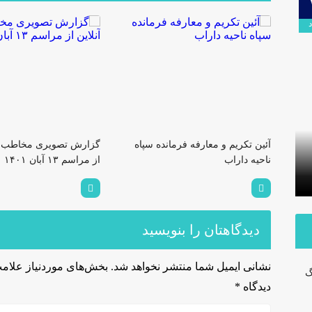
۰۹
اردیبهشت
برگزاری آیین تودیع و معارفه بخشداران
ودبال
آئین تکریم و معارفه فرمانده سپاه
گزارش تصویری مخاطب دا
شهرستان داراب با حضور مدیرکل
پلمب سه 
ناحیه داراب
از مراسم ۱۳ آبان ۱۴٠۱
سیاسی استانداری فارس
مشترک با
دیدگاهتان را بنویسید
نشانی ایمیل شما منتشر نخواهد شد.
بخش‌های موردنیاز علامت
گ
دیدگاه
*