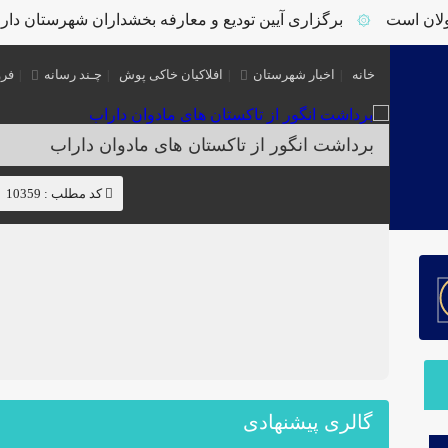
ن است
برگزاری آیین تودیع و معارفه بخشداران شهرستان داراب
۞
خانه
اخبار شهرستان
افلاکیان خاکی پوش
چـند رسانه
فرو
برداشت انگور از تاکستان های مادوان داراب
کد مطلب : 10359
گالری پیشنهادی