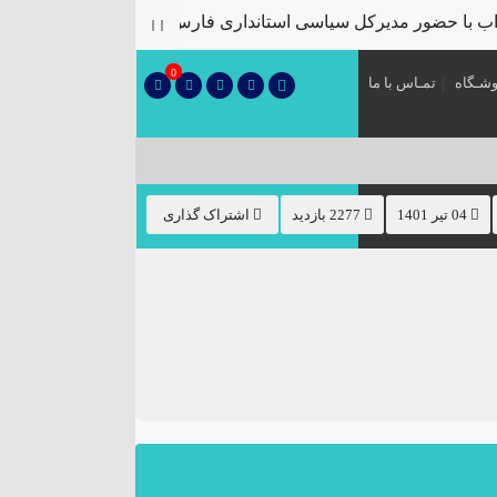
 با حضور مدیرکل سیاسی استانداری فارس
پلمب سه واحد صنف
۞
0
شـگاه
تمـاس با ما
04 تیر 1401
2277 بازدید
اشتراک گذاری