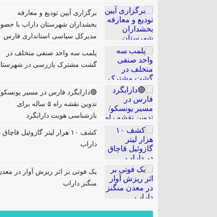
برگزاری آیین تودیع و معارفه
بخشداران شهرستان داراب با حضور
مدیرکل سیاسی استانداری فارس
پلمب سه واحد صنفی متخلف در
گشت مشترک بازرسی در شهرستا
🔴دارابگرد فارس در مسیر یونسکو/
تدوین نقشه راه ۵ ساله برای
بازشناسی هویت دارابگرد
کشف ۱۰ هزار لیتر گازوئیل قاچاق 
داراب
یک فوتی بر اثر ریزش آوار در معدن
منگنز داراب