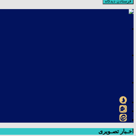
اخـبار تصـویری