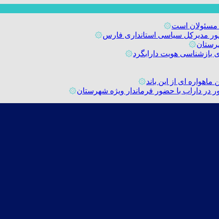
 مسئولان است
۞
حضور مدیرکل سیاسی استانداری فارس
۞
رستان
۞
۞
اهواره ای از این باند
۞
۞