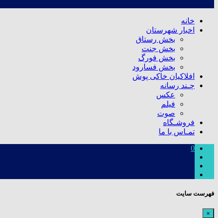
خانه
اخبار شهرستان
بخش رستاق
بخش جنت
بخش فورگ
بخش فسارود
افلاکیان خاکی پوش
چـند رسانه
عکس
فیلم
صوت
فروشـگاه
تمـاس با ما
0
فهرست سایت
×