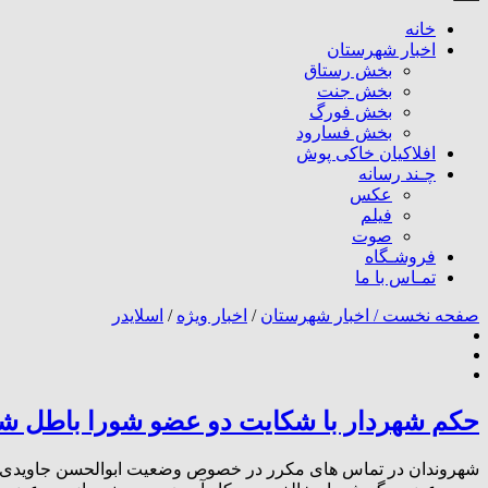
خانه
اخبار شهرستان
بخش رستاق
بخش جنت
بخش فورگ
بخش فسارود
افلاکیان خاکی پوش
چـند رسانه
عکس
فیلم
صوت
فروشـگاه
تمـاس با ما
صفحه نخست /
اخبار شهرستان
/
اخبار ویژه
/
اسلایدر
حکم شهردار با شکایت دو عضو شورا باطل شد