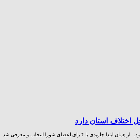
 اختلاف استان دارد
شهروندان در تماس های مکرر در خصوص وضعیت ابوالحسن جاویدی شهردار سابق داراب سوال می کنند که در ادامه توضیحاتی داده می شود. از همان ابتدا جاویدی با ۴ رای اعضای شورا انتخاب و معرفی شد