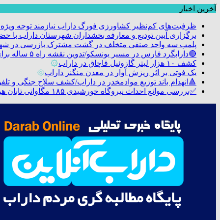
آخرین اخبار
ظرفیت‌های کم‌نظیر کشاورزی فورگ داراب نیازمند توجه ویژه
برگزاری آیین تودیع و معارفه بخشداران شهرستان داراب با 
پلمب سه واحد صنفی متخلف در گشت مشترک بازرسی در شه
🔴دارابگرد فارس در مسیر یونسکو/تدوین نقشه راه ۵ ساله برای بازشناسی هویت دارابگرد
کشف ۱۰ هزار لیتر گازوئیل قاچاق در داراب
۞
یک فوتی بر اثر ریزش آوار در معدن منگنز داراب
۞
🔺انهدام باند توزیع موادمخدر در داراب/کشف سلاح جنگی و تلفن م
✅بررسی موانع احداث نیروگاه خورشیدی ۱۸۵ مگاواتی تابان هور در داراب با حضور فرماندار ویژه شهرستان