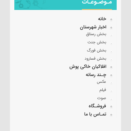
مـوضـوعـات
خانه
اخبار شهرستان
بخش رستاق
بخش جنت
بخش فورگ
بخش فسارود
افلاکیان خاکی پوش
چـند رسانه
عکس
فیلم
صوت
فروشـگاه
تمـاس با ما