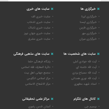
خبرگزاری ها
سایت های خبری
خبرگزاری ایرنا
سایت خبری الف
خبرگزاری ایسنا
سایت خبری انتخاب
خبرگزاری فارس
سایت خبری تابناک
خبرگزاری مهر
سایت خبری جهان نیوز
خبرگزاری میزان
سایت خبری مشرق
سایت های شخصیت ها
سایت های مذهبی فرهنگی
آیت الله جوادی آملی
پایگاه فرهنگی حلما
آیت الله خامنه ای
دائرة المعارف فقه اسلامی
آیت الله مصباح یزدی
مجمع جهانی اهل بیت
آیت الله نوری همدانی
مرکز اسلامی انگلیس
استاد شهید مطهری
مرکز الاشعاع الاسلامی
کانال های تلگرام
مراکز علمی تحقیقاتی
بیسیم چی
آستان قدس رضوی