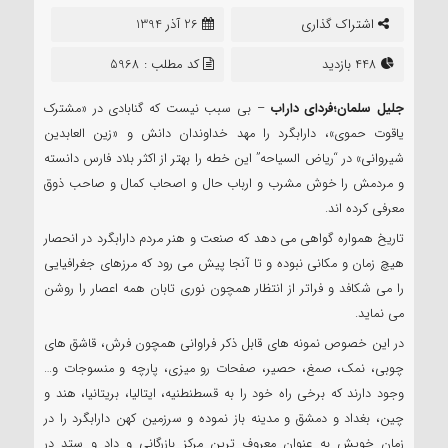
اشتراک گذاری
26 آذر 1394
448 بازدید
کد مطلب : 5968
جلیل سلمان؛فردای داراب
– بی سبب نیست که گنابادی در «مشترک
یاقوت حموی»، دارابگرد را مهد خداوندان دانش و «زین العابدین
شیروانی» در “ریاض السیاحه” این خطه را بهتر از اکثر بلاد فارس دانسته
و مردمش را خوش مشرب و ارباب حال و اصحاب کمال و صاحب ذوق
معرفی کرده اند.
تاریخ همواره گواهی می دهد که صنعت و هنر مردم دارابگرد در انحصار
هیچ زمان و مکانی نبوده و تا آنجا پیش می رود که مرزهای جغرافیایی
را می شکافد و فراتر از انتظار همچون نوری تابان همه اعصار را روشن
می نماید.
در این خصوص نمونه های قابل ذکر فراوانی همچون فرش، قاشق های
چوبی، نمک، صمغ، حصیر، صفحات رو میزی، پارچه و منسوجات و…
وجود دارند که برخی راه خود را به قسطنطنیه، ایتالیا، بریتانیا، هند و
چین، بغداد و دمشق و مدینه باز نموده و سرزمین کهن دارابگرد را در
زمان خویش به عنوان معروف ترین مرکز بازرگانی و داد و ستد در