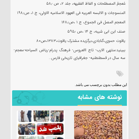
مُعجمُ المصطلحات و الفاظ الفقیهه، جلد ۲، ص ۵۸٫
المنسوجات و الالبسه العربیه فی العهود الاسلامیه الاولی، ج ۱، ص۱۹۸٫
المعجم المصل فی الجموع، ج ۱ ،ص۱۶۸٫
صنف ابن ابی شیبه، ج ۱۴ ،ص ۵۹۵٫
یاقوت حموی،گنابادی،برگزیده مشترک یاقوت،۱۳۸۳،ص۸۰
ببینید:منتهی الارب- تاج االعروس- فرهنگ پدرام-ریاض السیاحه-معجم-
سه سال در قسطنطنیه- جغرافیای تاریخی فارس…
این مطلب بدون برچسب می باشد.
نوشته های مشابه