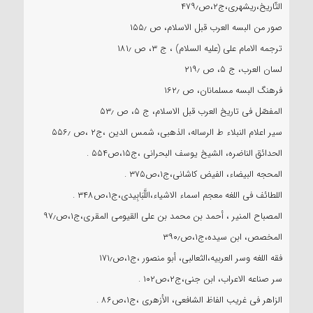
التّاریخ،ریشهری،ج۲،ص۴۷۹٫
صور من البسه العرب قبل الاسلام، ص ۱۵۵٫
ترجمه الامام علی (علیه السلام) ، ج ۳، ص ۱۸۱٫
لسان العرب، ج ۵، ص ۲۱۹٫
فرهنگ البسه مسلمانان، ص ۱۶۲٫
المفصّل فی تاریخ العرب قبل الاسلام، ج ۵، ص ۵۳٫
سیر اعلام النبلاء ط الرساله، الذهبی، شمس الدین ،ج۲ ،ص ۵۵۶٫
الحدائق الناضره، الشیخ یوسف البحرانی ،ج۱۵،ص۵۵۴ .
المحجه البیضاء، الفیض کاشانی،ج۱،ص۳۷۵ .
اللطائف فی اللغه معجم اسماء الاشیاء،اللَّبَابِیدی،ج۱،ص۳۴۸ .
المصباح المنیر ، أحمد بن محمد بن علی القیومی المقرى،ج۱،ص۹۷٫
المخصص، ابن سیده،ج۱،ص۳۹۰٫
فقه اللغه وسر العربیه،الثعالبی، أبو منصور ،ج۱،ص۱۷۱٫
سر صناعه الاعراب، ابن جنی،ج۲،ص۱۰۲ .
الزاهر فی غریب الفاظ الشافعی، الأزهری ،ج۱،ص۸۶ .