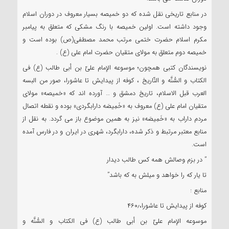
در منابع تاریخی نقل شده که دو خمیصه بسیار معروف در دوران اسلام
وجود داشته است. اولین خمیصه با رنگ مشکی که متعلق به پیامبر
مکرم اسلام حضرت ختمی مرتب محمد مصطفی(ص) بوده است و
خمیصه دوم متعلق به مولای متقیان حضرت امام علی (ع) .
نویسندگان کتبی همچون؛ موسوعه الإمام علیّ بن أبی طالب (ع) فی
الکتاب و السُّنَّه و التّاریخ ، کوفه از پیدایش تا عاشورا، صور من البسه
العرب قبل الاسلام، تاریخ دمشق و … آورده اند که «خمیصه» مولای
متقیان امام علی (ع) معروف به «خَمِیصَه دارابگردی» بوده و نقطه اتصال
مردم داراب به «خَمِیصَه» نیز به همین موضوع باز می گردد. به نقل از
منابع معتبر مرتبط و ذکر شده، دارابگرد، شهری در ایران و در فارس آمده
است.
” در بزم وصالش همه کس طالب دیدار
تا یار که را خواهد و میلش به که باشد”
منابع :
کوفه از پیدایش تا عاشورا،۴۶۰٫
موسوعه الإمام علیّ بن أبی طالب (ع) فی الکتاب و السُّنَّه و