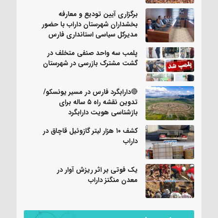
برگزاری آیین تودیع و معارفه
بخشداران شهرستان داراب با حضور
مدیرکل سیاسی استانداری فارس
پلمب سه واحد صنفی متخلف در
گشت مشترک بازرسی در شهرستان
🔴دارابگرد فارس در مسیر یونسکو/
تدوین نقشه راه ۵ ساله برای
بازشناسی هویت دارابگرد
کشف ۱۰ هزار لیتر گازوئیل قاچاق در
داراب
یک فوتی بر اثر ریزش آوار در
معدن منگنز داراب