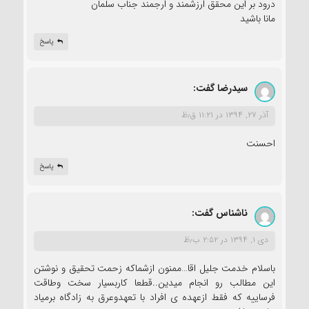
درود بر این محقق ارزشمند و ارجمند جناب سلمان
مانا باشید
پاسخ
سیدرضا
گفت:
آذر ۲۷, ۱۳۹۴ در ۱۱:۲۱ ق٫ظ
احسنت
پاسخ
ناشناس
گفت:
دی ۱, ۱۳۹۴ در ۲:۵۲ ب٫ظ
باسلام خدمت جلیل اقا…ممنون ازشماکه زحمت تحقیق و نوشتن
این مطالب رو انجام میدین..قطعا کاربسیار سخت وطاقت
فرساییه که فقط ازعهده ی افراد با تعهدوعرق به زادگاه برمیاد