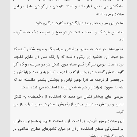
جایگاهی بی بدیل قرار داده و اسناد تاریخی نیز گواهی عادل بر این
موضوع می باشند.
اما در این میان، «خَمِیصَه دارابگردی» حکایت دیگری دارد.
صاحبان فرهنگ و اصحاب لغت در توضیح و تعریف «خَمِیصَه» آورده
اند:
«خَمِیصَه»، در لغت به معنای پوششی سیاه رنگ و مربع شکل آمده که
دو طرف آن حاشیه ای رنگی داشته که با رنگ متن آن دارای تفاوت
بوده است. برخی نیز آنرا گلیم سیاه مربع شکل هر دو سر علم، و گاه آنرا
گلیم منقش گفته و در برخی از کتب قدیمی آنرا جبه یا نمد چهارگوش و
در بعضی از ترجمه ها آنرا نوعی لباس و پوشش پشمی دانسته اند که
هم به صورت زیرانداز و هم به شکل روانداز استفاده می شده است.
بررسی های بیشتر نشان می دهد که استفاده از «خَمِیصَه» به شکل
لباس و پوشش به دوران پیش از پذیرش اسلام در میان اعراب باز می
گردد.
این موضوع مهر تأییدی بر قدمت این صنعت هنری و همچنین، دلیلی
بر گستردگی سطح استفاده از آن در میان کشورهای مطرح اسلامی در
دوران گذشته می باشد.