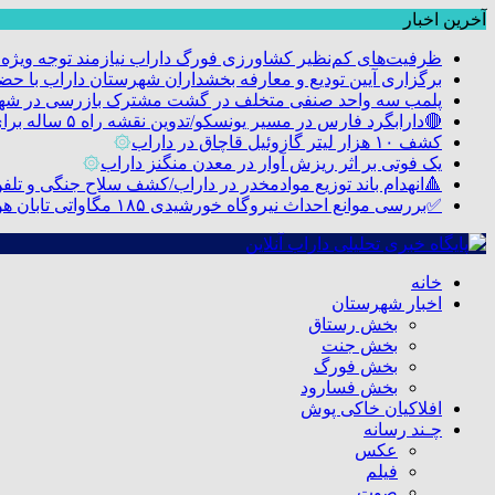
آخرین اخبار
ظرفیت‌های کم‌نظیر کشاورزی فورگ داراب نیازمند توجه ویژه
برگزاری آیین تودیع و معارفه بخشداران شهرستان داراب با 
پلمب سه واحد صنفی متخلف در گشت مشترک بازرسی در شه
🔴دارابگرد فارس در مسیر یونسکو/تدوین نقشه راه ۵ ساله برای بازشناسی هویت دارابگرد
کشف ۱۰ هزار لیتر گازوئیل قاچاق در داراب
۞
یک فوتی بر اثر ریزش آوار در معدن منگنز داراب
۞
🔺انهدام باند توزیع موادمخدر در داراب/کشف سلاح جنگی و تلفن م
✅بررسی موانع احداث نیروگاه خورشیدی ۱۸۵ مگاواتی تابان هور در داراب با حضور فرماندار ویژه شهرستان
خانه
اخبار شهرستان
بخش رستاق
بخش جنت
بخش فورگ
بخش فسارود
افلاکیان خاکی پوش
چـند رسانه
عکس
فیلم
صوت