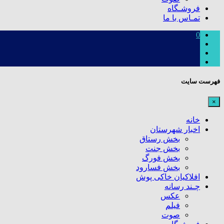
فروشـگاه
تمـاس با ما
0
فهرست سایت
×
خانه
اخبار شهرستان
بخش رستاق
بخش جنت
بخش فورگ
بخش فسارود
افلاکیان خاکی پوش
چـند رسانه
عکس
فیلم
صوت