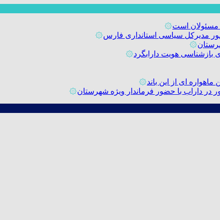
 مسئولان است
۞
حضور مدیرکل سیاسی استانداری فارس
۞
رستان
۞
۞
اهواره ای از این باند
۞
۞