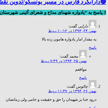
🔴دارابگرد فارس در مسیر یونسکو/تدوین نقشه راه ۵ ساله برای بازشناسی هوی
3 پاسخ به “یادواره شهدای مداح و شعرای آئینی شهرستان داراب”
دارابی
گفت:
بهمن ۲۴, ۱۳۹۴ در ۱۰:۱۲ ب٫ظ
یه مقدار امار یادواره هامون زده بالا
پاسخ
محمد
گفت:
بهمن ۲۵, ۱۳۹۴ در ۷:۴۹ ب٫ظ
موافقم
پاسخ
چالوس
گفت:
بهمن ۲۶, ۱۳۹۴ در ۱۱:۳۷ ب٫ظ
درود خدا بر شهیدان را حق و حقیقت و حامی ولی زمانشان
پاسخ