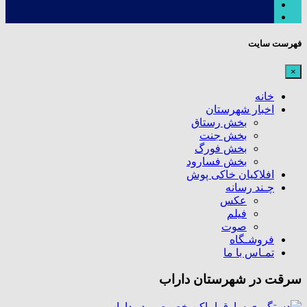
فهرست سایت
×
خانه
اخبار شهرستان
بخش رستاق
بخش جنت
بخش فورگ
بخش فسارود
افلاکیان خاکی پوش
چـند رسانه
عکس
فیلم
صوت
فروشـگاه
تمـاس با ما
سرقت در شهرستان داراب