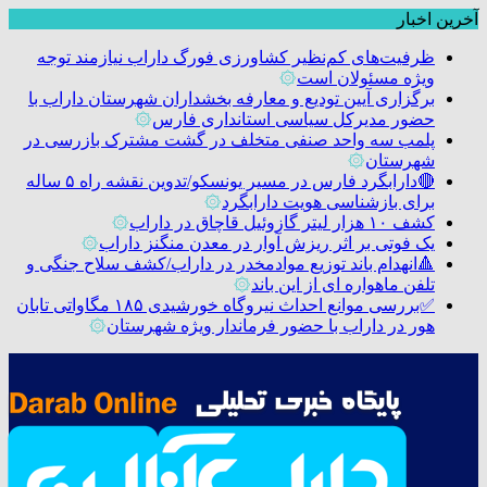
آخرین اخبار
ظرفیت‌های کم‌نظیر کشاورزی فورگ داراب نیازمند توجه
ویژه مسئولان است
۞
برگزاری آیین تودیع و معارفه بخشداران شهرستان داراب با
حضور مدیرکل سیاسی استانداری فارس
۞
پلمب سه واحد صنفی متخلف در گشت مشترک بازرسی در
شهرستان
۞
🔴دارابگرد فارس در مسیر یونسکو/تدوین نقشه راه ۵ ساله
برای بازشناسی هویت دارابگرد
۞
کشف ۱۰ هزار لیتر گازوئیل قاچاق در داراب
۞
یک فوتی بر اثر ریزش آوار در معدن منگنز داراب
۞
🔺انهدام باند توزیع موادمخدر در داراب/کشف سلاح جنگی و
تلفن ماهواره ای از این باند
۞
✅بررسی موانع احداث نیروگاه خورشیدی ۱۸۵ مگاواتی تابان
هور در داراب با حضور فرماندار ویژه شهرستان
۞