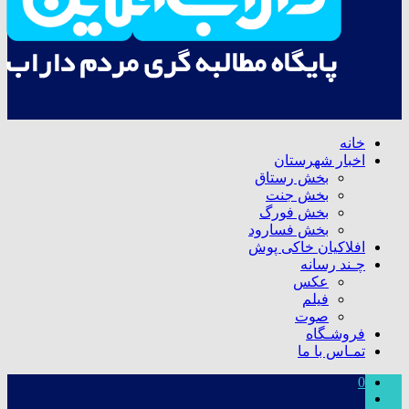
خانه
اخبار شهرستان
بخش رستاق
بخش جنت
بخش فورگ
بخش فسارود
افلاکیان خاکی پوش
چـند رسانه
عکس
فیلم
صوت
فروشـگاه
تمـاس با ما
0