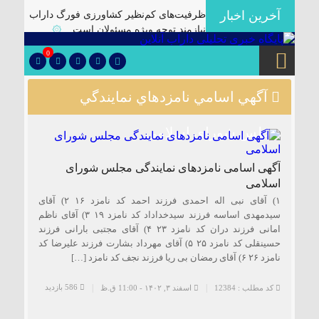
آخرین اخبار
ظرفیت‌های کم‌نظیر کشاورزی فورگ داراب
نیازمند توجه ویژه مسئولان است
۞
برگزاری آیین تودیع و معارفه بخشداران
0
شهرستان داراب با حضور مدیرکل سیاسی
استانداری فارس
۞
آگهي اسامي نامزدهاي نمايندگي
پلمب سه واحد صنفی متخلف در گشت
مشترک بازرسی در شهرستان
۞
مجلس شوراي اسلامي
🔴دارابگرد فارس در مسیر یونسکو/تدوین
نقشه راه ۵ ساله برای بازشناسی هویت
آگهی اسامی نامزدهای نمایندگی مجلس شورای
دارابگرد
۞
اسلامی
کشف ۱۰ هزار لیتر گازوئیل قاچاق در
۱) آقای نبی اله احمدی فرزند احمد کد نامزد ۱۶ ۲) آقای
داراب
۞
سیدمهدی اساسه فرزند سیدخداداد کد نامزد ۱۹ ۳) آقای ناظم
امانی فرزند دران کد نامزد ۲۳ ۴) آقای مجتبی بارانی فرزند
یک فوتی بر اثر ریزش آوار در معدن منگنز
حسینقلی کد نامزد ۲۵ ۵) آقای مهرداد بشارت فرزند علیرضا کد
داراب
۞
نامزد ۲۶ ۶) آقای رمضان بی ریا فرزند نجف کد نامزد […]
🔺انهدام باند توزیع موادمخدر در داراب/
کشف سلاح جنگی و تلفن ماهواره ای از این
586 بازدید
کد مطلب : 12384
اسفند ۳, ۱۴۰۲ - 11:00 ق.ظ
باند
۞
✅بررسی موانع احداث نیروگاه خورشیدی