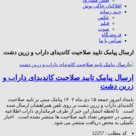
بخش فسارود
افلاکیان خاکی پوش
چـند رسانه
عکس
فیلم
صوت
فروشـگاه
تمـاس با ما
ارسال پیامک تایید صلاحیت کاندیدای داراب و زرین دشت
ارسال پیامک تایید صلاحیت کاندیدای داراب و
زرین دشت
بامداد امروز جمعه ۱۵ دی ماه ۱۴٠۲ پیامک مبنی بر تایید صلاحیت
کاندیدای داراب و زرین دشت بر روی تلفن همراهشان ارسال شده
است. تا لحظه انتشار این خبر از طرف فرمانداری داراب اطلاعیه
رسمی در خصوص تعداد تایید صلاحیت ها منتشر نشده است. اخبار
تکمیلی به محض دریافت منتشر می شود.
کد مطلب : 12257