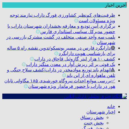
آخرین اخبار
ظرفیت‌های کم‌نظیر کشاورزی فورگ داراب نیازمند توجه
ویژه مسئولان است
۞
برگزاری آیین تودیع و معارفه بخشداران شهرستان داراب با
حضور مدیرکل سیاسی استانداری فارس
۞
پلمب سه واحد صنفی متخلف در گشت مشترک بازرسی در
شهرستان
۞
🔴دارابگرد فارس در مسیر یونسکو/تدوین نقشه راه ۵ ساله
برای بازشناسی هویت دارابگرد
۞
کشف ۱۰ هزار لیتر گازوئیل قاچاق در داراب
۞
یک فوتی بر اثر ریزش آوار در معدن منگنز داراب
۞
🔺انهدام باند توزیع موادمخدر در داراب/کشف سلاح جنگی و
تلفن ماهواره ای از این باند
۞
✅بررسی موانع احداث نیروگاه خورشیدی ۱۸۵ مگاواتی تابان
هور در داراب با حضور فرماندار ویژه شهرستان
۞
خانه
اخبار شهرستان
بخش رستاق
بخش جنت
بخش فورگ