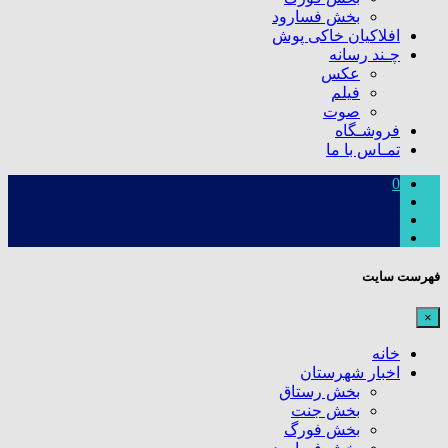
بخش فسارود
افلاکیان خاکی پوش
چـند رسانه
عکس
فیلم
صوت
فروشـگاه
تمـاس با ما
0
فهرست سایت
×
خانه
اخبار شهرستان
بخش رستاق
بخش جنت
بخش فورگ