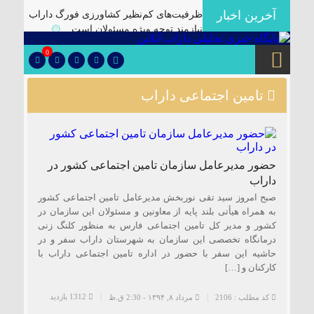
آخرین اخبار
ظرفیت‌های کم‌نظیر کشاورزی فورگ داراب
نیازمند توجه ویژه مسئولان است
۞
برگزاری آیین تودیع و معارفه بخشداران
0
شهرستان داراب با حضور مدیرکل سیاسی
استانداری فارس
۞
تامین اجتماعی داراب
پلمب سه واحد صنفی متخلف در گشت
مشترک بازرسی در شهرستان
۞
🔴دارابگرد فارس در مسیر یونسکو/تدوین
نقشه راه ۵ ساله برای بازشناسی هویت
حضور مدیرعامل سازمان تامین اجتماعی کشور در
دارابگرد
۞
داراب
کشف ۱۰ هزار لیتر گازوئیل قاچاق در
صبح امروز سید تقی نوربخش مدیرعامل تامین اجتماعی کشور
داراب
۞
به همراه هیأتی بلند پایه از معاونین و مسئولان این سازمان در
کشور و مدیر کل تامین اجتماعی فارس به منظور کلنگ زنی
یک فوتی بر اثر ریزش آوار در معدن منگنز
درمانگاه تخصصی این سازمان به شهرستان داراب سفر و در
داراب
۞
حاشیه این سفر با حضور در اداره تامین اجتماعی داراب با
🔺انهدام باند توزیع موادمخدر در داراب/
کارکنان و […]
کشف سلاح جنگی و تلفن ماهواره ای از این
باند
۞
1312 بازدید
کد مطلب : 2106
مرداد ۸, ۱۳۹۴ - 2:30 ق.ظ
✅بررسی موانع احداث نیروگاه خورشیدی