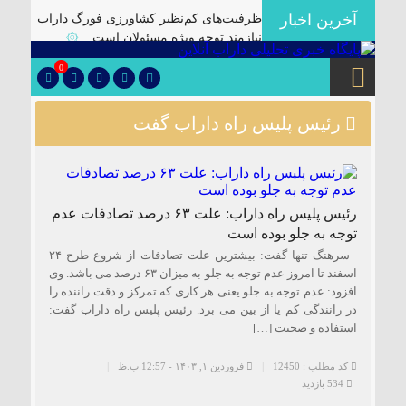
آخرین اخبار
ظرفیت‌های کم‌نظیر کشاورزی فورگ داراب
نیازمند توجه ویژه مسئولان است
۞
برگزاری آیین تودیع و معارفه بخشداران
0
شهرستان داراب با حضور مدیرکل سیاسی
استانداری فارس
۞
رئیس پلیس راه داراب گفت
پلمب سه واحد صنفی متخلف در گشت
مشترک بازرسی در شهرستان
۞
🔴دارابگرد فارس در مسیر یونسکو/تدوین
نقشه راه ۵ ساله برای بازشناسی هویت
رئیس پلیس راه داراب: علت ۶۳ درصد تصادفات عدم
دارابگرد
۞
توجه به جلو بوده است
کشف ۱۰ هزار لیتر گازوئیل قاچاق در
سرهنگ تنها گفت: بیشترین علت تصادفات از شروع طرح ۲۴
داراب
۞
اسفند تا امروز عدم توجه به جلو به میزان ۶۳ درصد می باشد. وی
افزود: عدم توجه به جلو یعنی هر کاری که تمرکز و دقت راننده را
یک فوتی بر اثر ریزش آوار در معدن منگنز
در رانندگی کم یا از بین می برد. رئیس پلیس راه داراب گفت:
داراب
۞
استفاده و صحبت […]
🔺انهدام باند توزیع موادمخدر در داراب/
کشف سلاح جنگی و تلفن ماهواره ای از این
کد مطلب : 12450
فروردین ۱, ۱۴۰۳ - 12:57 ب.ظ
باند
۞
534 بازدید
✅بررسی موانع احداث نیروگاه خورشیدی