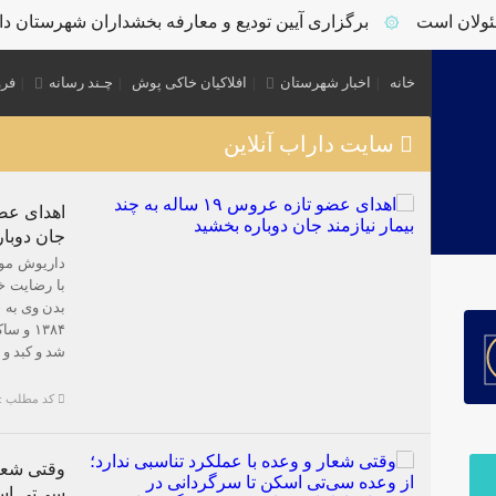
ن است
برگزاری آیین تودیع و معارفه بخشداران شهرستان دارا
۞
خانه
اخبار شهرستان
افلاکیان خاکی پوش
چـند رسانه
فرو
سایت داراب آنلاین
جان دوبار
داریوش موم
با رضایت خ
بدن وی به چ
۱۳۸۴ و
شد و کبد و 
کد مطلب : 2515
وقتی شعار
سی‌تی اس