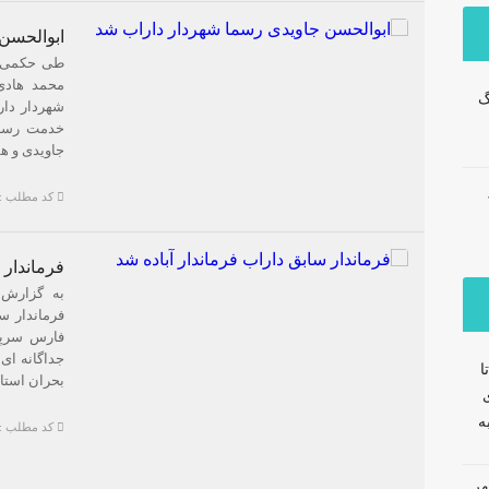
ابوالحسن
محمد هادی 
گ
شهردار دار
خدمت رسان
جاویدی و هف
کد مطلب : 2215
فرماندار 
به گزارش د
فرماندار س
فارس سرپر
جداگانه ای
ا
بحران استا
ی
ه
کد مطلب : 2212
هر