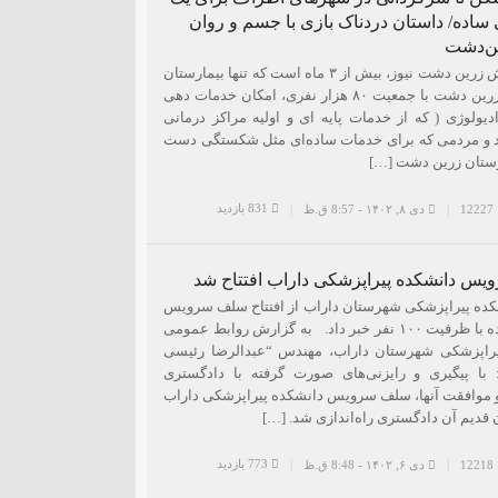
اده/ داستان دردناک بازی با جسم و روان
ن‌دشت
بنا به گزارش زرین دشت نیوز، بیش از ۳ ماه است که تنها بیمارستان
شهرستان زرین دشت با جمعیت ۸۰ هزار نفری، امکان خدمات دهی
یولوژی ( که از خدمات پایه ای و اولیه مراکز درمانی
 و مردمی که برای خدمات ساده‌ای مثل شکستگی دست
ارستان زرین دشت […]
831 بازدید
1
دی ۸, ۱۴۰۲ - 8:57 ق.ظ
س دانشکده پیراپزشکی داراب افتتاح شد
ده پیراپزشکی شهرستان داراب از افتتاح سلف سرویس
این دانشکده با ظرفیت ۱۰۰ نفر خبر داد. به گزارش روابط عمومی
یراپزشکی شهرستان داراب، مهندس “عبدالرضا رئیسی
با پیگیری و رایزنی‌های صورت گرفته با دادگستری
موافقت آنها، سلف سرویس دانشکده پیراپزشکی داراب
قدیم آن دادگستری راه‌اندازی شد. […]
773 بازدید
1
دی ۶, ۱۴۰۲ - 8:48 ق.ظ