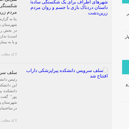
شکستگی س
مردم زری
ر
در بخش راد
است) ندارد
ار
و پا به بیم
کد مطلب : 2227
سلف سروی
رئیس دانشک
و
دانشکده پ
پور” گفت: 
شهرستان و 
در ساختمان 
کد مطلب : 2218