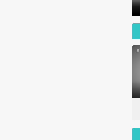
داراب
داراب آنلا
بارندگی ۲۰تیرماه در نقاط مختلف
بارندگی شد
شهر داراب
داراب