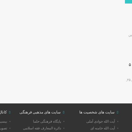
ین
🔴دارابگرد فارس در مسیر یونسکو/تدوین نقشه راه ۵
فروردین ۲۵,
سایت های شخصیت ها
سایت های مذهبی فرهنگی
کانال
آیت الله جوادی آملی
پایگاه فرهنگی حلما
بیسی
آیت الله خامنه ای
دائرة المعارف فقه اسلامی
تصویر