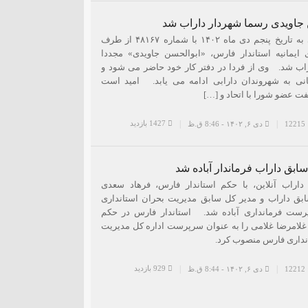
 جاویدی رسما شهردار داراب شد
طی حکمی به تاریخ پنجم دی ماه ۱۴٠۲ با شماره ۴۸۱۶۷ از طرف
ایمانیه استاندار فارس، «ابوالحسن جاویدی» مجددا
اب شد. وی از فردا در دفتر کار خود حاضر می شود و
ی به شهروندان دارابی ادامه می یابد. امید است
ت عضو شورا با اتحاد و […]
1427 بازدید
1
دی ۶, ۱۴۰۲ - 8:46 ق.ظ
سابق داراب فرماندار آباده شد
اراب آنلاین، با حکم استاندار فارس، فرهاد سعدی
ابق داراب و مدیر کل سابق مدیریت بحران استانداری
ست فرمانداری آباده شد. استاندار فارس در حکم
 غلامرضا غلامی را به عنوان سرپرست اداره کل مدیریت
نداری فارس منصوب کرد.
929 بازدید
1
دی ۶, ۱۴۰۲ - 8:44 ق.ظ