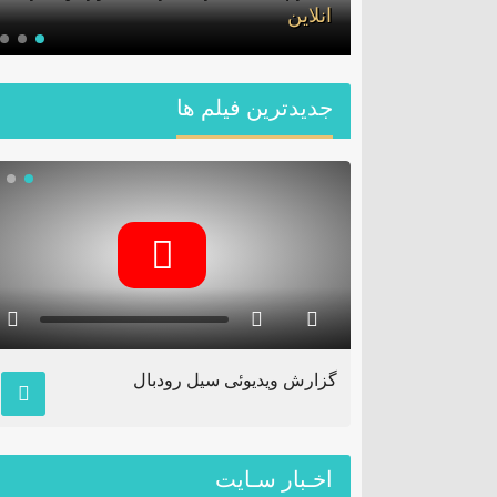
انلاین
جديدترين فیلم ها
ف
گزارش ویدیوئی سیل رودبال
اخـبار سـایت