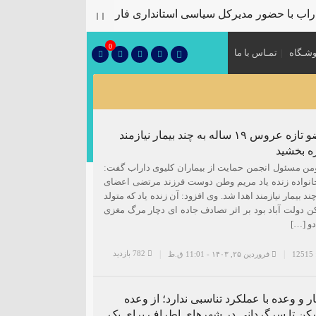
ب با حضور مدیرکل سیاسی استانداری فارس
پلمب سه واحد صنف
۞
0
شـگاه
تمـاس با ما
اهدای عضو تازه عروس ۱۹ ساله به چند بیمار نیازمند
ه بخشید
ن مسئول انجمن حمایت از بیماران کلیوی داراب گفت:
انواده زنده یاد مریم وطن دوست فرزند مرتضی اعضای
ند بیمار نیازمند اهدا شد. وی افزود: آن زنده یاد که متولد
 ساکن دولت آباد بود بر اثر تصادف جاده ای دچار مرگ مغزی
دو […]
782 بازدید
1
فروردین ۲۵, ۱۴۰۳ - 11:01 ق.ظ
 و وعده با عملکرد تناسبی ندارد؛ از وعده
کن تا سرگردانی در شهرهای اطراف برای یک