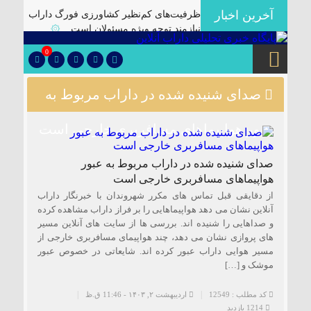
آخرین اخبار
ظرفیت‌های کم‌نظیر کشاورزی فورگ داراب
نیازمند توجه ویژه مسئولان است
۞
برگزاری آیین تودیع و معارفه بخشداران
0
شهرستان داراب با حضور مدیرکل سیاسی
استانداری فارس
۞
صدای شنیده شده در داراب مربوط به
پلمب سه واحد صنفی متخلف در گشت
مشترک بازرسی در شهرستان
۞
عبور هواپیماهای مسافربری خارجی است
🔴دارابگرد فارس در مسیر یونسکو/تدوین
نقشه راه ۵ ساله برای بازشناسی هویت
صدای شنیده شده در داراب مربوط به عبور
دارابگرد
۞
هواپیماهای مسافربری خارجی است
کشف ۱۰ هزار لیتر گازوئیل قاچاق در
از دقایقی قبل تماس های مکرر شهروندان با خبرنگار داراب
داراب
۞
آنلاین نشان می دهد هواپیماهایی را بر فراز داراب مشاهده کرده
و صداهایی را شنیده اند. بررسی ها از سایت های آنلاین مسیر
یک فوتی بر اثر ریزش آوار در معدن منگنز
های پروازی نشان می دهد، چند هواپیمای مسافربری خارجی از
داراب
۞
مسیر هوایی داراب عبور کرده اند. شایعاتی در خصوص عبور
🔺انهدام باند توزیع موادمخدر در داراب/
موشک و […]
کشف سلاح جنگی و تلفن ماهواره ای از این
باند
۞
کد مطلب : 12549
اردیبهشت ۲, ۱۴۰۳ - 11:46 ق.ظ
1214 بازدید
✅بررسی موانع احداث نیروگاه خورشیدی