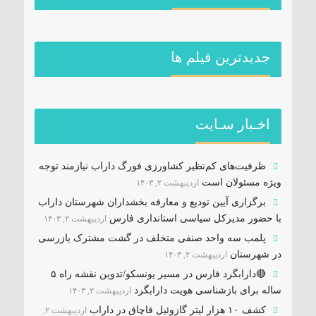
جديدترين فیلم ها
اخـبار سـایت
ظرفیت‌های کم‌نظیر کشاورزی فورگ داراب نیازمند توجه
ویژه مسئولان است
اردیبهشت ۲, ۱۴۰۳
برگزاری آیین تودیع و معارفه بخشداران شهرستان داراب
با حضور مدیرکل سیاسی استانداری فارس
اردیبهشت ۲, ۱۴۰۳
پلمب سه واحد صنفی متخلف در گشت مشترک بازرسی
در شهرستان
اردیبهشت ۲, ۱۴۰۳
🔴دارابگرد فارس در مسیر یونسکو/تدوین نقشه راه ۵
ساله برای بازشناسی هویت دارابگرد
اردیبهشت ۲, ۱۴۰۳
کشف ۱۰ هزار لیتر گازوئیل قاچاق در داراب
اردیبهشت ۲,