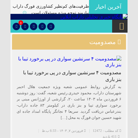
آخرین اخبار
ظرفیت‌های کم‌نظیر کشاورزی فورگ داراب
نیازمند توجه ویژه مسئولان است
۞
برگزاری آیین تودیع و معارفه بخشداران
0
شهرستان داراب با حضور مدیرکل سیاسی
استانداری فارس
۞
مصدومیت
پلمب سه واحد صنفی متخلف در گشت
مشترک بازرسی در شهرستان
۞
🔴دارابگرد فارس در مسیر یونسکو/تدوین
نقشه راه ۵ ساله برای بازشناسی هویت
مصدومیت ۴ سرنشین سواری در پی برخورد تیبا با
دارابگرد
۞
بنز باری
کشف ۱۰ هزار لیتر گازوئیل قاچاق در
به گزارش روابط عمومی شعبه ویژه جمعیت هلال احمر
داراب
۞
شهرستان داراب، محمود حیدری رئیس شعبه، گفت: روز دوشنبه
۶ فروردین ماه ۱۴۰۳ ساعت ۲۰، گزارشی از اورژانس مبنی بر
یک فوتی بر اثر ریزش آوار در معدن منگنز
برخورد سواری تیبا و بنز باری در کیلومتر ۸۳ جاده داراب-
داراب
۞
بندرعباس دریافت گردید. سریعا ۴ نجاتگر پایگاه امداد جاده ای
🔺انهدام باند توزیع موادمخدر در داراب/
شهید حسین جوان فورگ به محل […]
کشف سلاح جنگی و تلفن ماهواره ای از این
باند
۞
کد مطلب : 12472
فروردین ۷, ۱۴۰۳ - 6:33 ب.ظ
411 بازدید
✅بررسی موانع احداث نیروگاه خورشیدی