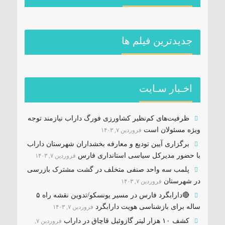
جديدترين فیلم ها
اخـبار سـایت
ظرفیت‌های کم‌نظیر کشاورزی فورگ داراب نیازمند توجه
ویژه مسئولان است
فروردین ۷, ۱۴۰۳
برگزاری آیین تودیع و معارفه بخشداران شهرستان داراب
با حضور مدیرکل سیاسی استانداری فارس
فروردین ۷, ۱۴۰۳
پلمب سه واحد صنفی متخلف در گشت مشترک بازرسی
در شهرستان
فروردین ۷, ۱۴۰۳
🔴دارابگرد فارس در مسیر یونسکو/تدوین نقشه راه ۵
ساله برای بازشناسی هویت دارابگرد
فروردین ۷, ۱۴۰۳
کشف ۱۰ هزار لیتر گازوئیل قاچاق در داراب
فروردین ۷,