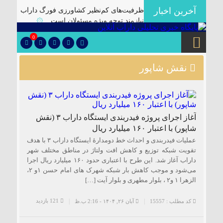
آخرین اخبار
ظرفیت‌های کم‌نظیر کشاورزی فورگ داراب
نیازمند توجه ویژه مسئولان است
۞
برگزاری آیین تودیع و معارفه بخشداران
0
شهرستان داراب با حضور مدیرکل سیاسی
استانداری فارس
۞
نقش شاپور
پلمب سه واحد صنفی متخلف در گشت
مشترک بازرسی در شهرستان
۞
🔴دارابگرد فارس در مسیر یونسکو/تدوین
نقشه راه ۵ ساله برای بازشناسی هویت
آغاز اجرای پروژه فیدربندی ایستگاه داراب ۳ (نقش
دارابگرد
۞
شاپور) با اعتبار ۱۶۰ میلیارد ریال
کشف ۱۰ هزار لیتر گازوئیل قاچاق در
عملیات فیدربندی و احداث خط دومدارۀ ایستگاه داراب ۳ با هدف
داراب
۞
تقویت شبکه توزیع و کاهش افت ولتاژ در مناطق مختلف شهر
داراب آغاز شد. این طرح با اعتباری حدود ۱۶۰ میلیارد ریال اجرا
یک فوتی بر اثر ریزش آوار در معدن منگنز
می‌شود و موجب کاهش بار شبکه شهرک های امام حسن ۱و ۲،
داراب
۞
الزهرا ۱ و۲ ، بلوار مطهری و بلوار آیت […]
🔺انهدام باند توزیع موادمخدر در داراب/
کشف سلاح جنگی و تلفن ماهواره ای از این
121 بازدید
کد مطلب : 15557
آبان ۲۶, ۱۴۰۴ - 2:16 ب.ظ
باند
۞
✅بررسی موانع احداث نیروگاه خورشیدی