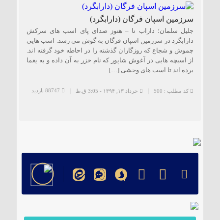
۱۸۵ مگاواتی تابان هور در داراب با حضور
سرزمین اسپان فرگان (دارابگرد)
فرماندار ویژه شهرستان
جلیل سلمان؛ داراب نا – هنوز صدای پای اسب های سرکش
دارابگرد در سرزمین اسپان فرگان به گوش می رسد. اسب هایی
چموش و شجاع که روزگاران گذشته را در احاطه خود گرفته اند.
از اسبچه هایی در آغوش شاپور که نام خزر به آن داده و به یغما
برده اند تا اسب های وحشی […]
88747 بازدید
کد مطلب : 500
خرداد ۱۳, ۱۳۹۴ - 3:05 ق.ظ