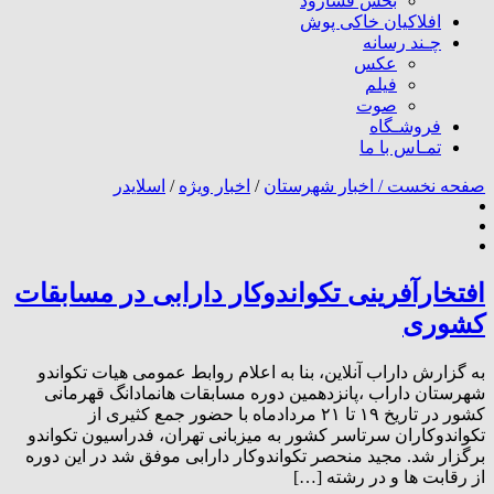
بخش فسارود
افلاکیان خاکی پوش
چـند رسانه
عکس
فیلم
صوت
فروشـگاه
تمـاس با ما
صفحه نخست /
اخبار شهرستان
/
اخبار ویژه
/
اسلایدر
افتخارآفرینی تکواندوکار دارابی در مسابقات
کشوری
به گزارش داراب آنلاین، بنا به اعلام روابط عمومی هیات تکواندو
شهرستان داراب ،پانزدهمین دوره مسابقات هانمادانگ قهرمانی
کشور در تاریخ ۱۹ تا ۲۱ مردادماه با حضور جمع کثیری از
تکواندوکاران سرتاسر کشور به میزبانی تهران، فدراسیون تکواندو
برگزار شد. مجید منحصر تکواندوکار دارابی موفق شد در این دوره
از رقابت ها و در رشته […]