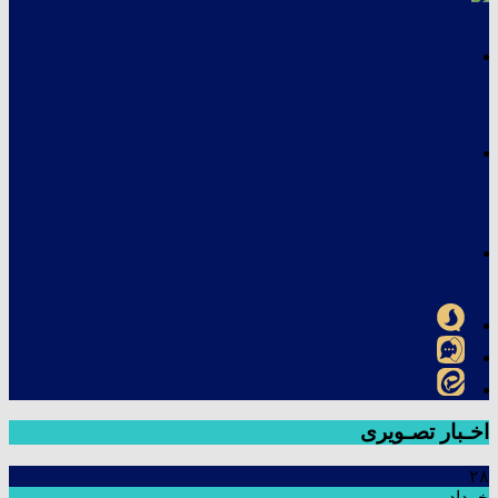
اخـبار تصـویری
۲۸
خرداد