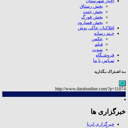
اخبار شهرستان
بخش رستاق
بخش جنت
بخش فورگ
بخش فسارود
افلاکیان خاکی پوش
چـند رسانه
عکس
فیلم
صوت
فروشـگاه
تمـاس با ما
بـه اشـتراک بـگذارید
×
http://www.darabonline.com/?p=11074
کپی
خبرگزاری ها
خبرگزاری ایرنا