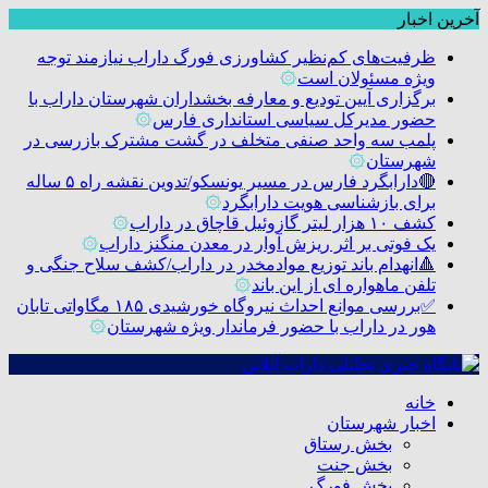
آخرین اخبار
ظرفیت‌های کم‌نظیر کشاورزی فورگ داراب نیازمند توجه
ویژه مسئولان است
۞
برگزاری آیین تودیع و معارفه بخشداران شهرستان داراب با
حضور مدیرکل سیاسی استانداری فارس
۞
پلمب سه واحد صنفی متخلف در گشت مشترک بازرسی در
شهرستان
۞
🔴دارابگرد فارس در مسیر یونسکو/تدوین نقشه راه ۵ ساله
برای بازشناسی هویت دارابگرد
۞
کشف ۱۰ هزار لیتر گازوئیل قاچاق در داراب
۞
یک فوتی بر اثر ریزش آوار در معدن منگنز داراب
۞
🔺انهدام باند توزیع موادمخدر در داراب/کشف سلاح جنگی و
تلفن ماهواره ای از این باند
۞
✅بررسی موانع احداث نیروگاه خورشیدی ۱۸۵ مگاواتی تابان
هور در داراب با حضور فرماندار ویژه شهرستان
۞
خانه
اخبار شهرستان
بخش رستاق
بخش جنت
بخش فورگ