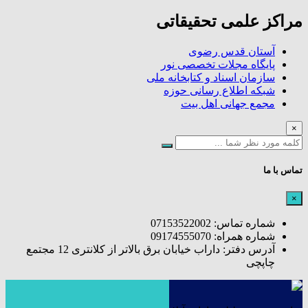
مراکز علمی تحقیقاتی
آستان قدس رضوی
پایگاه مجلات تخصصی نور
سازمان اسناد و کتابخانه ملی
شبکه اطلاع رسانی حوزه
مجمع جهانی اهل بیت
×
تماس با ما
×
شماره تماس: 07153522002
شماره همراه: 09174555070
آدرس دفتر: داراب خیابان برق بالاتر از کلانتری 12 مجتمع
چاپچی