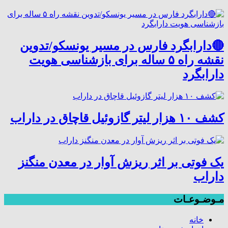
🔴دارابگرد فارس در مسیر یونسکو/تدوین
نقشه راه ۵ ساله برای بازشناسی هویت
دارابگرد
کشف ۱۰ هزار لیتر گازوئیل قاچاق در داراب
یک فوتی بر اثر ریزش آوار در معدن منگنز
داراب
مـوضـوعـات
خانه