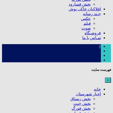
بخش فسارود
افلاکیان خاکی پوش
چـند رسانه
عکس
فیلم
صوت
فروشـگاه
تمـاس با ما
0
فهرست سایت
×
خانه
اخبار شهرستان
بخش رستاق
بخش جنت
بخش فورگ