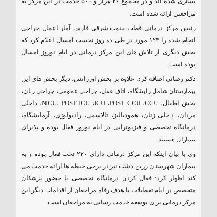
بستری شده اند و در مجموع ۲۶ هزار و ۵۰۰ خدمت در این مرکز به
مراجعین ارائه شده است.
رئیس مرکز درمانی قطب جنوب شرقی فارس آمار اعمال جراحی
انجام شده را ۱۲۳ مورد در طی ده روز نخست امسال اعلام کرد که
بخش دیگری از تلاش های این مرکز درمانی در ایام نوروز امسال
بوده است.
دکتر رضائی اضافه کرد: علاوه بر بخش اورژانس، دیگر بخش های این
بیمارستان شامل زایشگاه، اتاق عمل، جراحی عمومی، جراحی زنان،
بخش اطفال، NICU، POST ICU ،ICU ،POST CCU ،CCU، داخلی
مردان، داخلی زنان، همودیالیز، تالاسمی، رادیولوژی، آزمایشگاه،
درمانگاه تخصصی و فیزیوتراپی در ایام نوروز فعال بوده و پذیرای
بیماران هستند.
وی با بیان اینکه این مرکز درمانی دارای ۲۲۰ تخت فعال بوده و به
بیماران شهرستان زرین دشت نیز در برخی حیطه ها ارائه خدمت می
کند اظهار کرد: فعال کردن درمانگاه تخصصی با حضور پزشکان
متخصص در ایام تعطیلات با هدف رفاه مراجعان از اقدامات دیگر این
مرکز درمانی برای توسعه خدمت رسانی به مراجعان است.