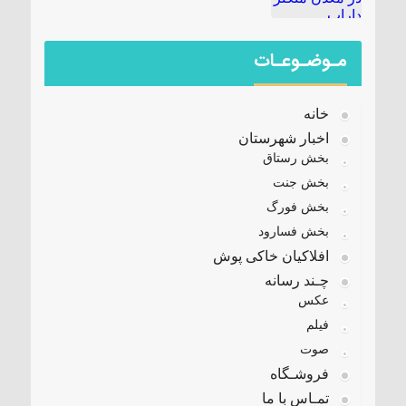
مـوضـوعـات
خانه
اخبار شهرستان
بخش رستاق
بخش جنت
بخش فورگ
بخش فسارود
افلاکیان خاکی پوش
چـند رسانه
عکس
فیلم
صوت
فروشـگاه
تمـاس با ما