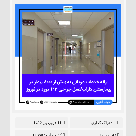
اشتراک گذاری
11 فروردین 1402
743 بازدید
کد مطلب : 11360