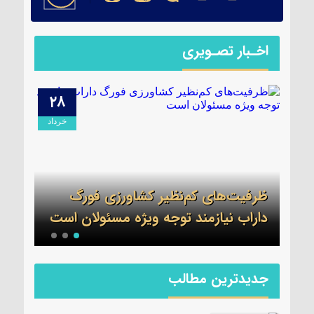
اخـبار تصـویری
۲۸
۰۹
دیبهشت
خرداد
برگز
شت
ظرفیت‌های کم‌نظیر کشاورزی فورگ
شهرس
داراب نیازمند توجه ویژه مسئولان است
سیاس
جدیدترین مطالب