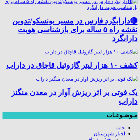
🔴دارابگرد فارس در مسیر یونسکو/تدوین
نقشه راه ۵ ساله برای بازشناسی هویت
دارابگرد
کشف ۱۰ هزار لیتر گازوئیل قاچاق در داراب
یک فوتی بر اثر ریزش آوار در معدن منگنز
داراب
مـوضـوعـات
خانه
اخبار شهرستان
بخش رستاق