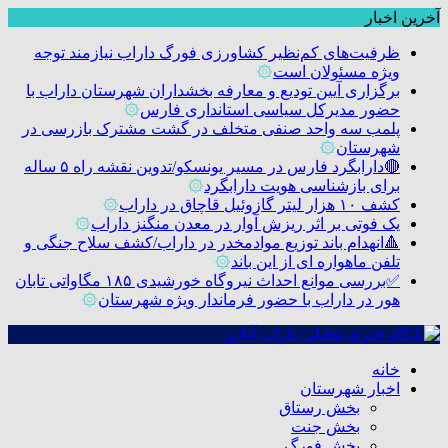
آخرین اخبار
ظرفیت‌های کم‌نظیر کشاورزی فورگ داراب نیازمند توجه
ویژه مسئولان است
۞
برگزاری آیین تودیع و معارفه بخشداران شهرستان داراب با
حضور مدیرکل سیاسی استانداری فارس
۞
پلمب سه واحد صنفی متخلف در گشت مشترک بازرسی در
شهرستان
۞
🔴دارابگرد فارس در مسیر یونسکو/تدوین نقشه راه ۵ ساله
برای بازشناسی هویت دارابگرد
۞
کشف ۱۰ هزار لیتر گازوئیل قاچاق در داراب
۞
یک فوتی بر اثر ریزش آوار در معدن منگنز داراب
۞
🔺انهدام باند توزیع موادمخدر در داراب/کشف سلاح جنگی و
تلفن ماهواره ای از این باند
۞
✅بررسی موانع احداث نیروگاه خورشیدی ۱۸۵ مگاواتی تابان
هور در داراب با حضور فرماندار ویژه شهرستان
۞
خانه
اخبار شهرستان
بخش رستاق
بخش جنت
بخش فورگ