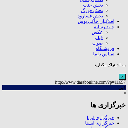
بخش جنت
بخش فورگ
بخش فسارود
افلاکیان خاکی پوش
چـند رسانه
عکس
فیلم
صوت
فروشـگاه
تمـاس با ما
بـه اشـتراک بـگذارید
×
http://www.darabonline.com/?p=11657
کپی
خبرگزاری ها
خبرگزاری ایرنا
خبرگزاری ایسنا