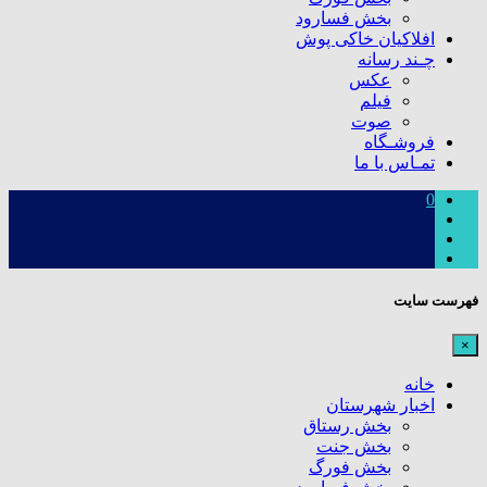
بخش فسارود
افلاکیان خاکی پوش
چـند رسانه
عکس
فیلم
صوت
فروشـگاه
تمـاس با ما
0
فهرست سایت
×
خانه
اخبار شهرستان
بخش رستاق
بخش جنت
بخش فورگ