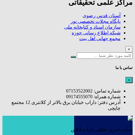
مراکز علمی تحقیقاتی
آستان قدس رضوی
پایگاه مجلات تخصصی نور
سازمان اسناد و کتابخانه ملی
شبکه اطلاع رسانی حوزه
مجمع جهانی اهل بیت
×
تماس با ما
×
شماره تماس: 07153522002
شماره همراه: 09174555070
آدرس دفتر: داراب خیابان برق بالاتر از کلانتری 12 مجتمع
چاپچی
سایت خبری تحلیلی داراب آنلاین