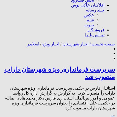
بخش فسارود
افلاکیان خاکی پوش
چـند رسانه
عکس
فیلم
صوت
فروشـگاه
تمـاس با ما
صفحه نخست /
اخبار شهرستان
/
اخبار ویژه
/
اسلایدر
سرپرست فرمانداری ویژه شهرستان داراب
منصوب شد
استاندار فارس در حکمی سرپرست فرمانداری ویژه شهرستان
داراب را منصوب کرد. به گزارش به گزارش اداره کل روابط
عمومی و امور بین‌الملل استانداری فارس دکتر محمد هادی ایمانیه
در حکمی، خلیل اقتصادی را بعنوان سرپرست فرمانداری ویژه
شهرستان داراب منصوب کرد.