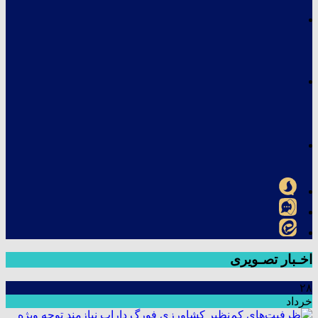
اخـبار تصـویری
۲۸
خرداد