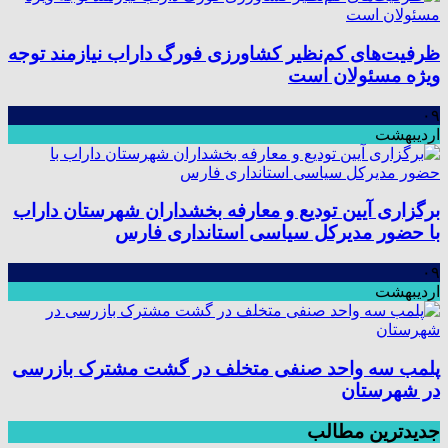
ظرفیت‌های کم‌نظیر کشاورزی فورگ داراب نیازمند توجه
ویژه مسئولان است
۰۹
اردیبهشت
برگزاری آیین تودیع و معارفه بخشداران شهرستان داراب
با حضور مدیرکل سیاسی استانداری فارس
۰۹
اردیبهشت
پلمب سه واحد صنفی متخلف در گشت مشترک بازرسی
در شهرستان
جدیدترین مطالب