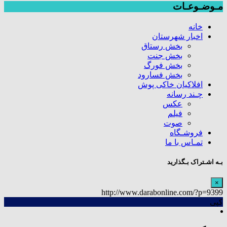
مـوضـوعـات
خانه
اخبار شهرستان
بخش رستاق
بخش جنت
بخش فورگ
بخش فسارود
افلاکیان خاکی پوش
چـند رسانه
عکس
فیلم
صوت
فروشـگاه
تمـاس با ما
بـه اشـتراک بـگذارید
×
http://www.darabonline.com/?p=9399
کپی