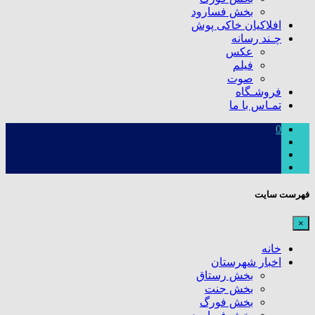
بخش فسارود
افلاکیان خاکی پوش
چـند رسانه
عکس
فیلم
صوت
فروشـگاه
تمـاس با ما
0
فهرست سایت
×
خانه
اخبار شهرستان
بخش رستاق
بخش جنت
بخش فورگ