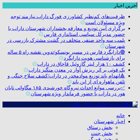
آخرین اخبار
ظرفیت‌های کم‌نظیر کشاورزی فورگ داراب نیازمند توجه
ویژه مسئولان است
۞
برگزاری آیین تودیع و معارفه بخشداران شهرستان داراب با
حضور مدیرکل سیاسی استانداری فارس
۞
پلمب سه واحد صنفی متخلف در گشت مشترک بازرسی در
شهرستان
۞
🔴دارابگرد فارس در مسیر یونسکو/تدوین نقشه راه ۵ ساله
برای بازشناسی هویت دارابگرد
۞
کشف ۱۰ هزار لیتر گازوئیل قاچاق در داراب
۞
یک فوتی بر اثر ریزش آوار در معدن منگنز داراب
۞
🔺انهدام باند توزیع موادمخدر در داراب/کشف سلاح جنگی و
تلفن ماهواره ای از این باند
۞
✅بررسی موانع احداث نیروگاه خورشیدی ۱۸۵ مگاواتی تابان
هور در داراب با حضور فرماندار ویژه شهرستان
۞
خانه
اخبار شهرستان
بخش رستاق
بخش جنت
بخش فورگ