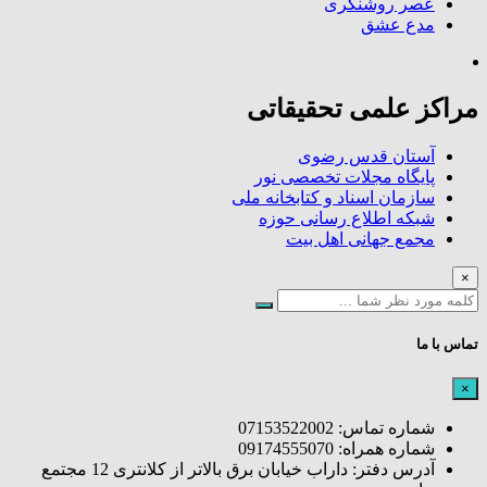
عصر روشنگری
مدع عشق
مراکز علمی تحقیقاتی
آستان قدس رضوی
پایگاه مجلات تخصصی نور
سازمان اسناد و کتابخانه ملی
شبکه اطلاع رسانی حوزه
مجمع جهانی اهل بیت
×
تماس با ما
×
شماره تماس: 07153522002
شماره همراه: 09174555070
آدرس دفتر: داراب خیابان برق بالاتر از کلانتری 12 مجتمع