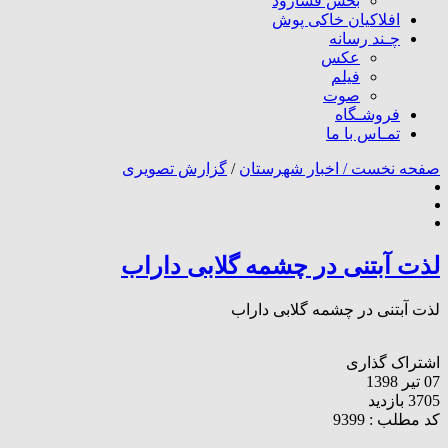
بخش فسارود
افلاکیان خاکی پوش
چـند رسانه
عکس
فیلم
صوت
فروشـگاه
تمـاس با ما
صفحه نخست /
اخبار شهرستان
/
گزارش تصویری
لذت آبتنی در چشمه گلابی داراب
لذت آبتنی در چشمه گلابی داراب
اشتراک گذاری
07 تیر 1398
3705 بازدید
کد مطلب : 9399